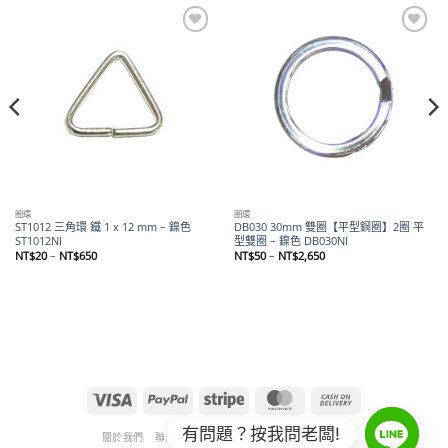
Add to
Add to
wishlist
wishlist
圈環
圈環
ST1012 三角環 鐵 1 x 12 mm – 鎳色
DB030 30mm 雙圈【平型鋼圈】2圈 平
ST1012NI
型雙圈 – 鎳色 DB030NI
價
價
NT$
20
–
NT$
650
NT$
50
–
NT$
2,650
格
格
範
範
圍：
圍：
NT$20
NT$50
到
到
NT$650
NT$2,650
Visa
PayPal
Stripe
MasterCard
Cash
On
有問題？按我問老闆!
Delivery
關於我們
聯絡我們
退款和退貨政策
隱私權政策