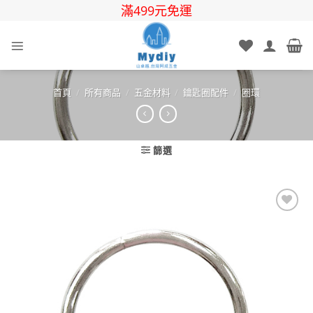
Skip
滿499元免運
to
content
首頁
/
所有商品
/
五金材料
/
鑰匙圈配件
/
圈環
篩選
Add to
wishlist