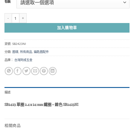
包裝
圍：
NT$35
到
SB2423 單圈 2.4 x 24 mm 鐵圈 - 鎳色 SB2423NI 數量
NT$2,200
加入購物車
貨號:
SB2423NI
分類:
圈環
,
所有商品
,
鑰匙圈配件
品牌：
台灣阿成五金
描述
SB2423 單圈 2.4 x 24 mm 鐵圈 – 鎳色 SB2423NI
相關商品