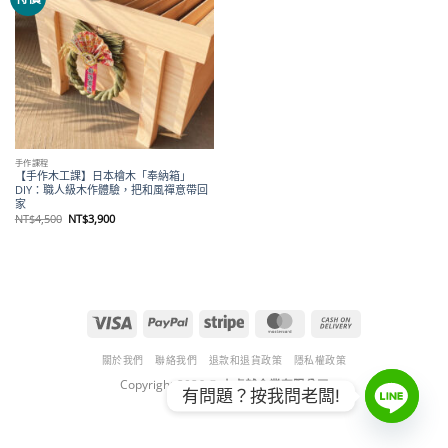
wishlist
手作課程
【手作木工課】日本檜木「奉納箱」
DIY：職人級木作體驗，把和風禪意帶回
家
原
目
NT$
4,500
NT$
3,900
始
前
價
價
格：
格：
NT$4,500。
NT$3,900。
Visa
PayPal
Stripe
MasterCard
Cash
On
Delivery
關於我們
聯絡我們
退款和退貨政策
隱私權政策
Copyright 2026 ©
山卓越企業有限公司
有問題？按我問老闆!