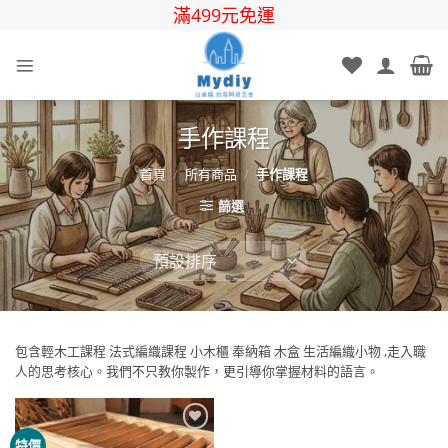
Skip
滿499元免運
to
content
手作課程
首頁
/
所有商品
/
手作課程
篩選
包含輕木工課程 法式編織課程 小木櫃 奉納箱 木盒 生活編織小物 ,走入職
人的思考核心。我們不只教你製作，更引導你掌握材料的語言。
Add to
特價