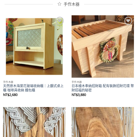
手作木器
Add to
Add to
wishlist
wishlist
手作木器
手作木器
天然原木海棠花玻璃收納櫃｜上翻式桌上
日本檜木奉納招財箱 配有裝飾招財花環 聚
櫃 咖啡具收納 麵包櫃
財招福的秘密
NT$
2,680
NT$
3,880
Add to
Add to
wishlist
wishlist