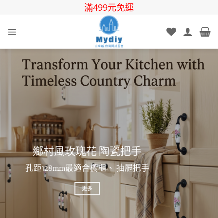
Skip
滿499元免運
to
content
鄉村風玫瑰花 陶瓷把手
孔距128mm最適合櫥櫃、 抽屜把手
更多