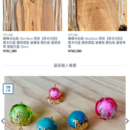
手作木器
手作木器
橄欖木砧板 35x18cm 現貨【原木切割】
橄欖木砧板 46x26cm 現貨【原木切割】
實木托盤 露營擺盤 披薩板 麵包板 露營美
實木托盤 露營擺盤 披薩板 麵包板 露營美
學 擺盤托盤 35cm
學
NT$
1,380
NT$
3,580
最新職人專欄
09
3 月