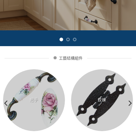
復古陶瓷拉手
安裝在白色歐式五斗櫃或梳妝台上。
細節
工藝結構組件
把手
鉸鍊