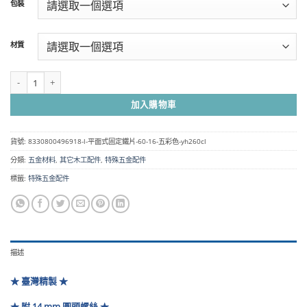
包裝
圍：
NT$42
到
材質
NT$660
L 平面式固定鐵片 60*16 - 五彩色 YH260CL 數量
加入購物車
貨號:
8330800496918-l-平面式固定鐵片-60-16-五彩色-yh260cl
分類:
五金材料
,
其它木工配件
,
特殊五金配件
標籤:
特殊五金配件
描述
★ 臺灣精製 ★
★ 附 14 mm 圓頭螺絲 ★