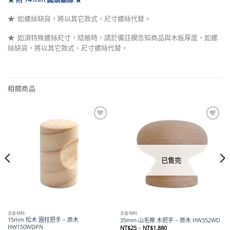
★
如螺絲缺貨，將以其它款式、尺寸螺絲代替
。
★
如須特殊螺絲尺寸，結帳時，請於備註欄告知商品與木板厚度，如螺
絲缺貨，將以其它款式、尺寸螺絲代替。
相關商品
Add to
Add to
wishlist
wishlist
已售完
五金材料
五金材料
15mm 松木 圓柱把手 – 原木
35mm 山毛櫸 木把手 – 原木 HW352WD
HW150WDPN
價
NT$
25
–
NT$
1,880