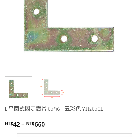
L 平面式固定鐵片 60*16 – 五彩色 YH260CL
價
42
–
660
NT$
NT$
格
範