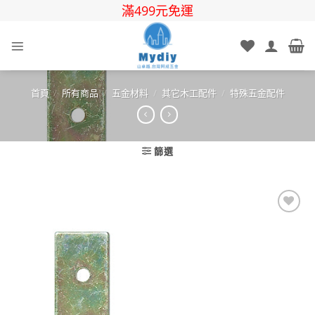
Skip
滿499元免運
to
content
首頁
/
所有商品
/
五金材料
/
其它木工配件
/
特殊五金配件
篩選
Add to
wishlist