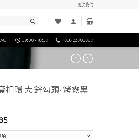
關於我們
ACT
09:00 - 18:00
+886 23808860
 寶寶扣環 大 鋅勾頭- 烤霧黑
價
35
格
範