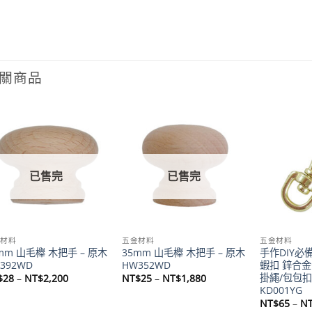
關商品
Add to
Add to
wishlist
wishlist
已售完
已售完
金材料
五金材料
五金材料
mm 山毛櫸 木把手 – 原木
35mm 山毛櫸 木把手 – 原木
手作DIY必
392WD
HW352WD
蝦扣 鋅合
掛繩/包包扣
價
價
$
28
–
NT$
2,200
NT$
25
–
NT$
1,880
格
格
KD001YG
範
範
NT$
65
–
N
圍：
圍：