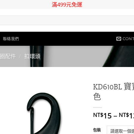
滿499元免運
CONT
聯絡我們
圈配件
/
扣環頭
KD610BL
色
Add to
wishlist
15
–
1
NT$
NT$
包裝