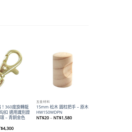
Add to
Add to
wishlist
wishlist
五金材料
備！360度旋轉龍
15mm 松木 圓柱把手 – 原木
金勾扣 適用識別證
HW150WDPN
環 – 青銅金色
價
NT$
20
–
NT$
1,580
格
範
價
T$
4,300
圍：