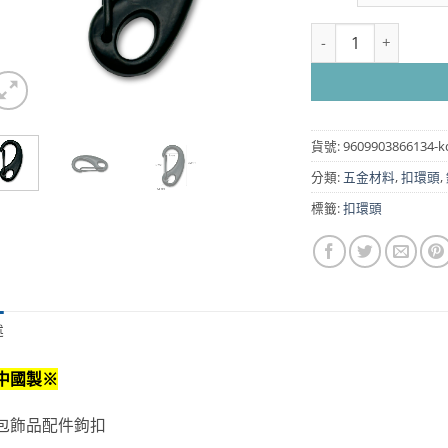
KD610BL 寶寶扣環 
貨號:
960990386613
分類:
五金材料
,
扣環頭
,
標籤:
扣環頭
述
中國製※
包飾品配件鉤扣