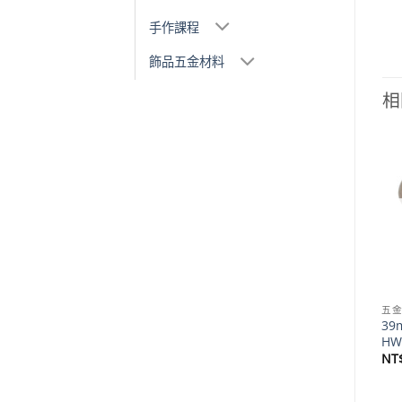
手作課程
飾品五金材料
相
Add to
Add to
wishlist
wishlist
五金材料
五金材料
五
KD125 鑰匙扣環 4.1cm- D
KD124 鑰匙扣環 4.3cm- D
39
環鋅勾頭- 青古銅色
環鋅勾頭- 青古銅色
HW
KD125BK
KD124BK
NT
價
價
NT$
85
–
NT$
5,800
NT$
85
–
NT$
5,800
格
格
範
範