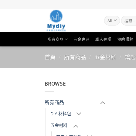
Skip
to
content
搜
尋
關
鍵
所有商品
五金專區
職人專欄
預約課程
字:
首頁
/
所有商品
/
五金材料
/
鑰匙
BROWSE
所有商品
DIY 材料包
五金材料