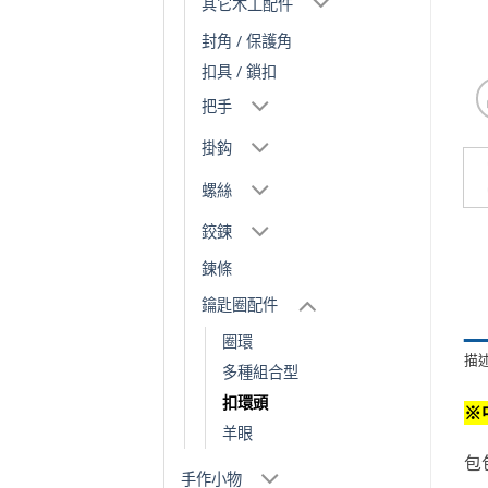
其它木工配件
封角 / 保護角
扣具 / 鎖扣
把手
掛鈎
螺絲
鉸鍊
鍊條
鑰匙圈配件
圈環
描
多種組合型
扣環頭
※
羊眼
包
手作小物