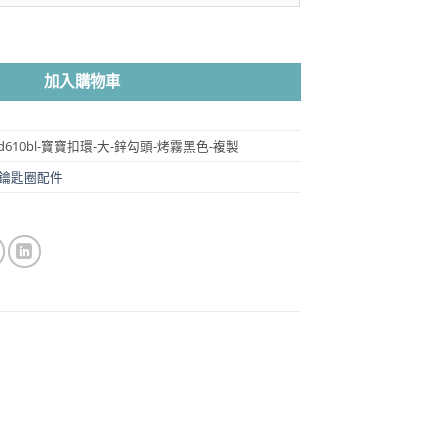
圍：
NT$15
大 鋅勾頭- 烤霧黑色 數量
到
NT$135
加入購物車
4-kd610bl-寶寶扣環-大-鋅勾頭-烤霧黑色-複製
鑰匙圈配件