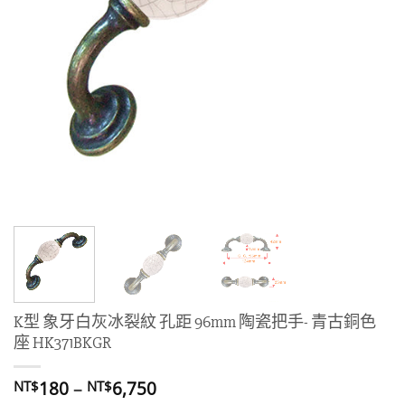
K型 象牙白灰冰裂紋 孔距 96mm 陶瓷把手- 青古銅色
座 HK371BKGR
價
180
–
6,750
NT$
NT$
格