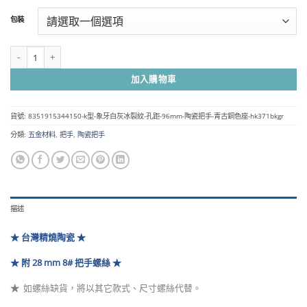
範
包裝
圍：
NT$180
到
K型 象牙白灰冰裂紋 孔距 96mm 陶瓷把手- 青古銅色座 HK371BKGR 數量
NT$6,750
加入購物車
貨號:
8351915344150-k型-象牙白灰冰裂紋-孔距-96mm-陶瓷把手-青古銅色座-hk371bkgr
分類:
五金材料
,
把手
,
陶瓷把手
描述
★ 台灣精燒陶瓷 ★
★ 附 28 mm 8# 把手螺絲 ★
★
如螺絲缺貨，將以其它款式、尺寸螺絲代替
。