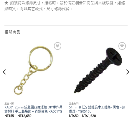
★
如須特殊螺絲尺寸，結帳時，請於備註欄告知商品與木板厚度，如螺
絲缺貨，將以其它款式、尺寸螺絲代替。
相關商品
Add to
Add to
wishlist
wishlist
五金材料
五金材料
KA001 25mm鑰匙圈四目短鏈 DIY手作吊
51mm高低牙雙螺旋木工螺絲- 黑色 <熱
飾材料 手工藝吊飾 – 青銅金色 KA001YG
處理> YG051BL
價
價
NT$
55
–
NT$
2,650
NT$
50
–
NT$
1,620
格
格
範
範
圍：
圍：
NT$55
NT$50
到
到