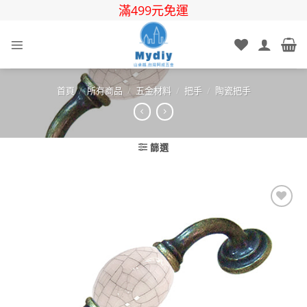
Skip
滿499元免運
to
content
首頁
/
所有商品
/
五金材料
/
把手
/
陶瓷把手
篩選
Add to
wishlist