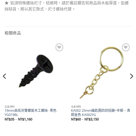
★
如須特殊螺絲尺寸，結帳時，請於備註欄告知商品與木板厚度，如螺
絲缺貨，將以其它款式、尺寸螺絲代替。
相關商品
Add to
Add to
wishlist
wishlist
五金材料
五金材料
19mm高低牙雙螺旋木工螺絲- 黑色
KA002 25mm鑰匙圈四目短鏈+羊眼 – 青
YG019BL
銅金色 KA002YG
價
價
NT$
35
–
NT$
1,160
NT$
60
–
NT$
3,150
格
格
範
範
圍：
圍：
NT$35
NT$60
到
到