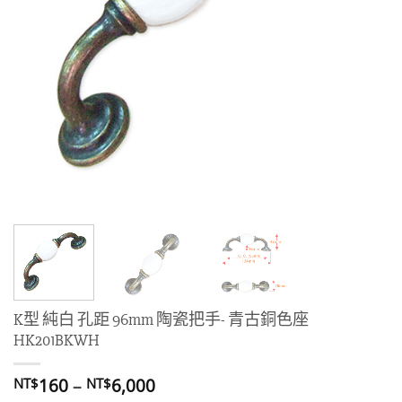
K型 純白 孔距 96mm 陶瓷把手- 青古銅色座
HK201BKWH
價
160
–
6,000
NT$
NT$
格