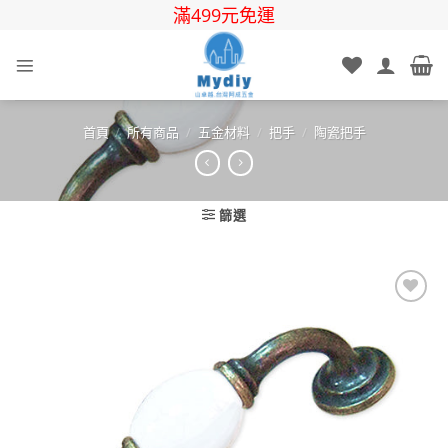
Skip
滿499元免運
to
content
首頁
/
所有商品
/
五金材料
/
把手
/
陶瓷把手
篩選
Add to
wishlist