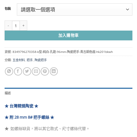
範
包裝
圍：
NT$160
到
K型 純白 孔距 96mm 陶瓷把手- 青古銅色座 HK201BKWH 數量
NT$6,000
加入購物車
貨號:
8349796270358-k型-純白-孔距-96mm-陶瓷把手-青古銅色座-hk201bkwh
分類:
五金材料
,
把手
,
陶瓷把手
描述
★ 台灣精燒陶瓷 ★
★ 附 28 mm 8# 把手螺絲 ★
★
如螺絲缺貨，將以其它款式、尺寸螺絲代替
。