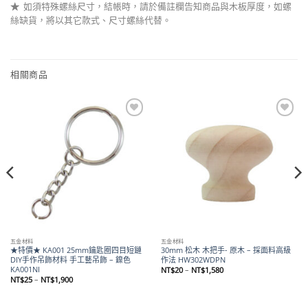
★
如須特殊螺絲尺寸，結帳時，請於備註欄告知商品與木板厚度，如螺
絲缺貨，將以其它款式、尺寸螺絲代替。
相關商品
Add to
Add to
wishlist
wishlist
五金材料
五金材料
★特價★ KA001 25mm鑰匙圈四目短鏈
30mm 松木 木把手- 原木 – 採面料高級
DIY手作吊飾材料 手工藝吊飾 – 鎳色
作法 HW302WDPN
KA001NI
價
NT$
20
–
NT$
1,580
格
價
NT$
25
–
NT$
1,900
範
格
圍：
範
NT$20
圍：
到