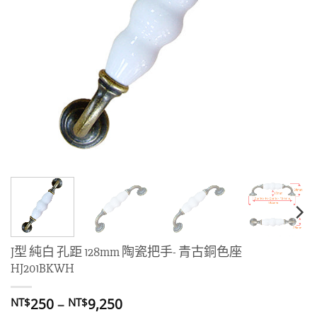
J型 純白 孔距 128mm 陶瓷把手- 青古銅色座
HJ201BKWH
價
250
–
9,250
NT$
NT$
格