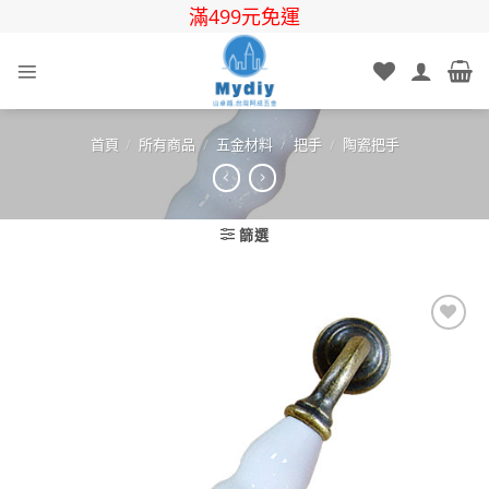
Skip
滿499元免運
to
content
首頁
/
所有商品
/
五金材料
/
把手
/
陶瓷把手
篩選
Add to
wishlist