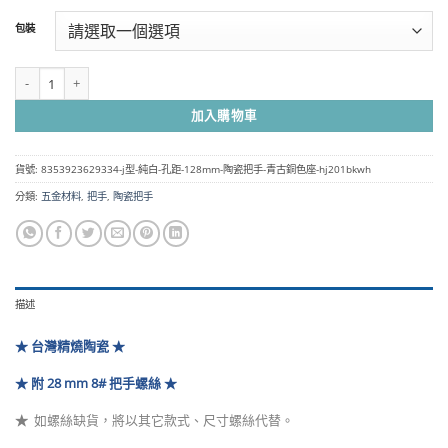
範
包裝
圍：
NT$250
到
J型 純白 孔距 128mm 陶瓷把手- 青古銅色座 HJ201BKWH 數量
NT$9,250
加入購物車
貨號:
8353923629334-j型-純白-孔距-128mm-陶瓷把手-青古銅色座-hj201bkwh
分類:
五金材料
,
把手
,
陶瓷把手
描述
★ 台灣精燒陶瓷 ★
★ 附 28 mm 8# 把手螺絲 ★
★
如螺絲缺貨，將以其它款式、尺寸螺絲代替
。