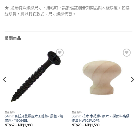
★
如須特殊螺絲尺寸，結帳時，請於備註欄告知商品與木板厚度，如螺
絲缺貨，將以其它款式、尺寸螺絲代替。
相關商品
Add to
Add to
wishlist
wishlist
五金材料
五金材料
64mm高低牙雙螺旋木工螺絲- 黑色 <熱
30mm 松木 木把手- 原木 – 採面料高級
處理> YG064BL
作法 HW302WDPN
價
價
NT$
62
–
NT$
1,980
NT$
20
–
NT$
1,580
格
格
範
範
圍：
圍：