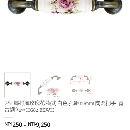
G型 鄉村風玫瑰花 橫式 白色 孔距 128mm 陶瓷把手- 青
古銅色座 HG821BKWH
價
250
–
9,250
NT$
NT$
格