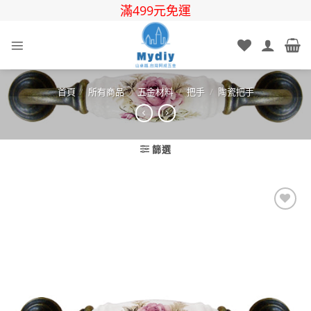
Skip
滿499元免運
to
content
首頁
/
所有商品
/
五金材料
/
把手
/
陶瓷把手
篩選
Add to
wishlist