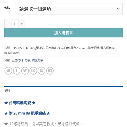
範
包裝
圍：
NT$250
到
G型 鄉村風玫瑰花 橫式 白色 孔距 128mm 陶瓷把手- 青古銅色座 HG821BKWH 
NT$9,250
加入購物車
貨號:
8353855832342-g型-鄉村風玫瑰花-橫式-白色-孔距-128mm-陶瓷把手-青古銅色座-
hg821bkwh
分類:
五金材料
,
把手
,
陶瓷把手
描述
★ 台灣精燒陶瓷 ★
★ 附 28 mm 8# 把手螺絲 ★
★
如螺絲缺貨，將以其它款式、尺寸螺絲代替
。