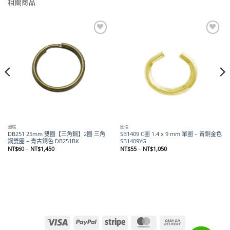
相關商品
Add to
Add to
wishlist
wishlist
圈環
圈環
DB251 25mm 雙圈【三角鋼】2圈 三角
SB1409 C圈 1.4 x 9 mm 單圈 – 青銅金色
鋼雙圈 – 青古銅色 DB251BK
SB1409YG
價
價
NT$
60
–
NT$
1,450
NT$
55
–
NT$
1,050
格
格
範
範
圍：
圍：
NT$60
NT$55
到
到
NT$1,450
NT$1,050
Visa
PayPal
Stripe
MasterCard
Cash