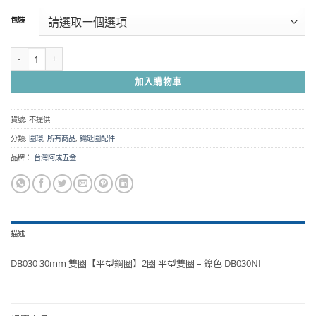
範
包裝
圍：
NT$50
到
DB030 30mm 雙圈【平型鋼圈】2圈 平型雙圈 - 鎳色 DB030NI 數量
NT$2,650
加入購物車
貨號:
不提供
分類:
圈環
,
所有商品
,
鑰匙圈配件
品牌：
台灣阿成五金
描述
DB030 30mm 雙圈【平型鋼圈】2圈 平型雙圈 – 鎳色 DB030NI