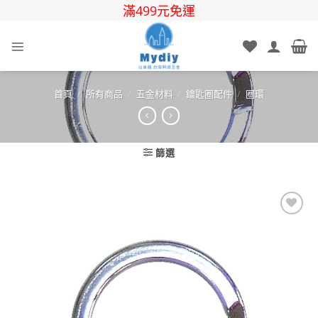
Skip
滿499元免運
to
content
首頁
/
所有商品
/
五金材料
/
鑰匙圈配件
/
圈環
篩選
Add to
wishlist