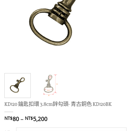
KD120 鑰匙扣環 3.8cm鋅勾頭- 青古銅色 KD120BK
價
80
–
5,200
NT$
NT$
格
範