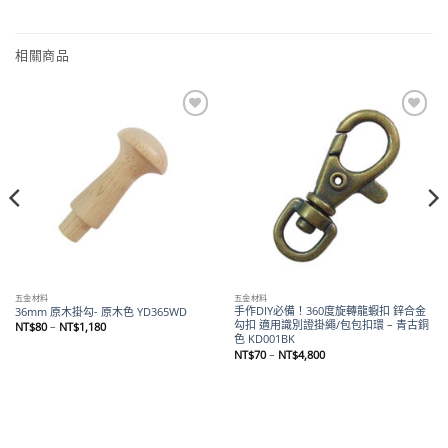
相關商品
Add to
Add to
wishlist
wishlist
五金材料
五金材料
手作DIY必備！360度旋轉龍蝦扣 鋅合金
36mm 原木掛勾- 原木色 YD365WD
勾扣 適用識別證掛繩/包包扣環 – 青古銅
價
NT$
80
–
NT$
1,180
格
色 KD001BK
範
價
NT$
70
–
NT$
4,800
圍：
格
NT$80
範
到
圍：
NT$1,180
NT$70
到
NT$4,800