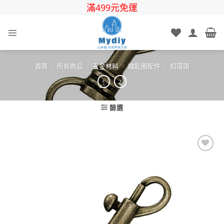
Skip
滿499元免運
to
content
首頁
/
所有商品
/
五金材料
/
鑰匙圈配件
/
扣環頭
篩選
Add to
wishlist