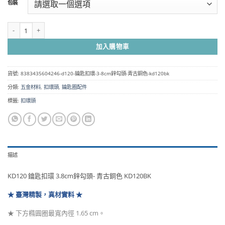
包裝
圍：
NT$80
到
KD120 鑰匙扣環 3.8cm鋅勾頭- 青古銅色 KD120BK 數量
NT$5,200
加入購物車
貨號:
8383435604246-d120-鑰匙扣環-3-8cm鋅勾頭-青古銅色-kd120bk
分類:
五金材料
,
扣環頭
,
鑰匙圈配件
標籤:
扣環頭
描述
KD120 鑰匙扣環 3.8cm鋅勾頭- 青古銅色 KD120BK
★ 臺灣精製，真材實料 ★
★ 下方橢圓圈最寬內徑 1.65 cm。