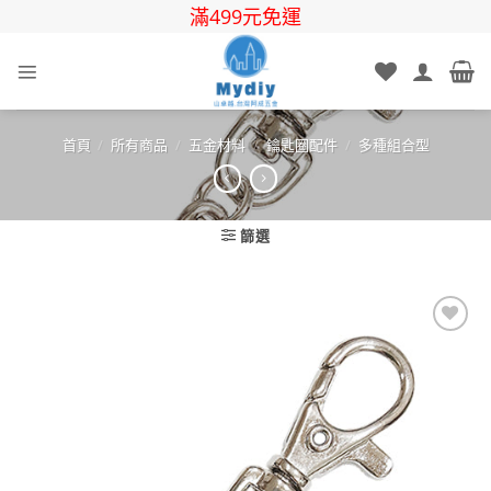
Skip
滿499元免運
to
content
首頁
/
所有商品
/
五金材料
/
鑰匙圈配件
/
多種組合型
篩選
Add to
wishlist