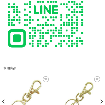
相關商品
Add to
Add to
wishlist
wishlist