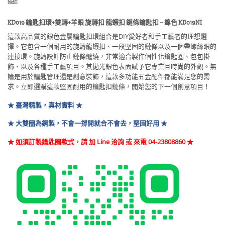
描述
KD019 鑰匙扣環+雙轉+羊眼 旋轉扣 龍蝦扣 鏈條鑰匙扣 – 鎳色 KD019NI
這款高品質的銀色金屬鑰匙扣環組合是DIY愛好者和手工藝者的理想選
擇。它包含一個耐用的旋轉龍蝦扣、一段堅固的鏈條以及一個帶螺絲眼的
連接環。旋轉設計防止鏈條纏繞，非常適合製作個性化鑰匙圈、包包掛
飾、以及各種手工藝項目。其拋光銀色表面賦予它專業且時尚的外觀。無
論是用於鑰匙管理還是創意裝飾，這款多功能五金配件都能滿足您的需
求。立即選購這款堅固耐用的鑰匙扣鏈條，開始您的下一個創意項目！
★ 臺灣精製，真材實料 ★
★ 大雙圈為鋼製，不會一撐開就合不會去，堅固好用 ★
★ 如須訂製鑰匙圈款式，請 加 Line 洽詢 或 來電 04-23808860
★