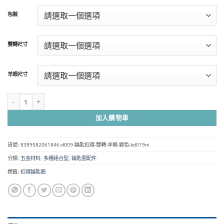
範
包裝
圍：
NT$90
到
雙轉尺寸
NT$7,250
羊眼尺寸
KD019 鑰匙扣環+雙轉+羊眼 旋轉扣 龍蝦扣 鏈條鑰匙扣 - 鎳色 KD019NI 數量
加入購物車
貨號:
8389582061846-d009-鑰匙扣環-雙轉-羊眼-鎳色-kd019ni
分類:
五金材料
,
多種組合型
,
鑰匙圈配件
標籤:
扣環鑰匙圈