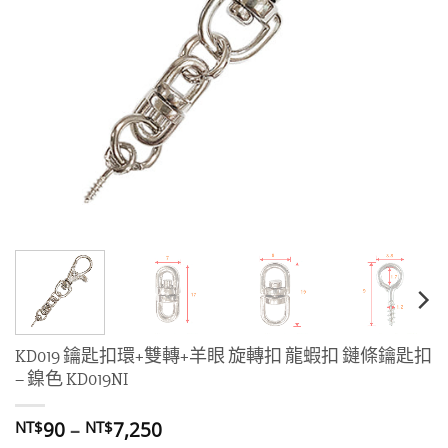
KD019 鑰匙扣環+雙轉+羊眼 旋轉扣 龍蝦扣 鏈條鑰匙扣
– 鎳色 KD019NI
價
90
–
7,250
NT$
NT$
格