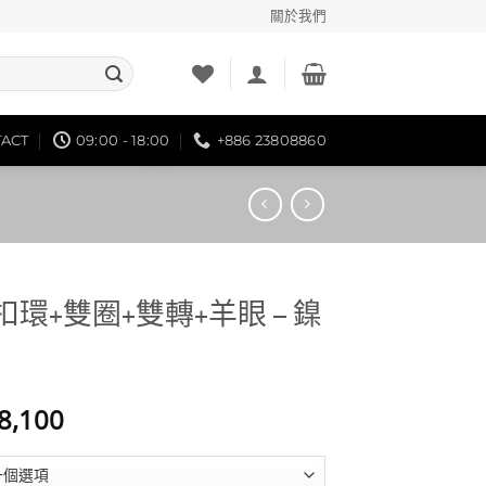
關於我們
ACT
09:00 - 18:00
+886 23808860
匙扣環+雙圈+雙轉+羊眼 – 鎳
價
8,100
格
範