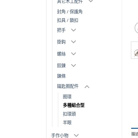
其它木工配件
封角 / 保護角
扣具 / 鎖扣
把手
掛鈎
螺絲
鉸鍊
鍊條
鑰匙圈配件
圈環
多種組合型
扣環頭
羊眼
描
手作小物