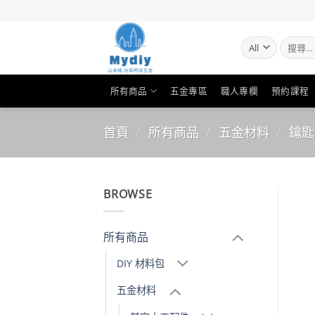
Skip
to
content
搜
尋
關
鍵
所有商品
五金專區
職人專欄
預約課程
字:
首頁
/
所有商品
/
五金材料
/
鑰匙
BROWSE
所有商品
DIY 材料包
五金材料