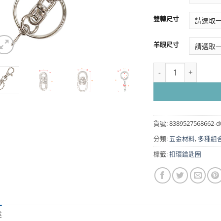
雙轉尺寸
羊眼尺寸
KD018 鑰匙扣環+雙圈
貨號:
838952756866
分類:
五金材料
,
多種組
標籤:
扣環鑰匙圈
述