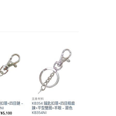
Add to
Add to
wishlist
wishlist
五金材料
匙扣環+四目鏈 –
KB354 鑰匙扣環+四目粗磨
NI
鍊+平型雙圈+羊眼 – 鎳色
KB354NI
價
T$
5,100