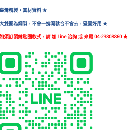
 臺灣精製，真材實料 ★
 大雙圈為鋼製，不會一撐開就合不會去，堅固好用 ★
如須訂製鑰匙圈款式，請 加 Line 洽詢 或 來電 04-23808860
★