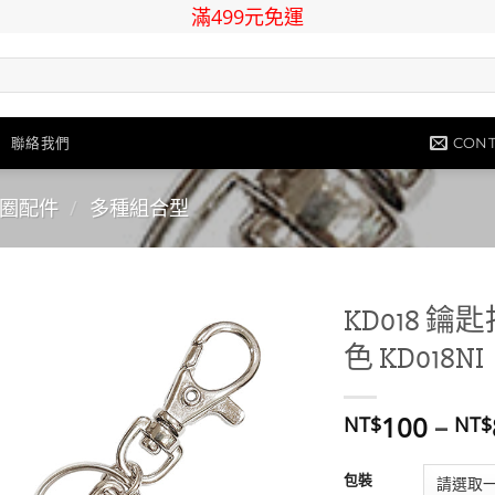
滿499元免運
CONT
聯絡我們
圈配件
/
多種組合型
KD018 鑰
色 KD018NI
Add to
wishlist
100
–
NT$
NT$
包裝