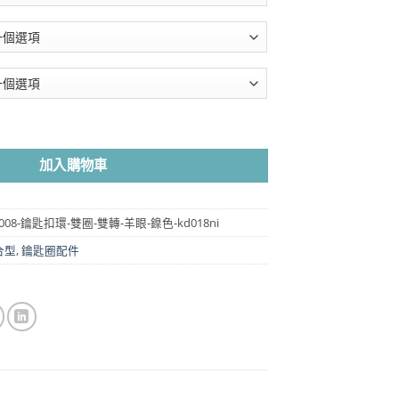
圍：
NT$100
到
NT$8,100
+雙轉+羊眼 - 鎳色 KD018NI 數量
加入購物車
2-d008-鑰匙扣環-雙圈-雙轉-羊眼-鎳色-kd018ni
合型
,
鑰匙圈配件