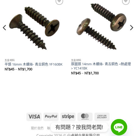
Add to
Add to
wishlist
wishlist
五金材料
五金材料
厚圓頭 14mm 木螺絲- 青古銅色 <熱處理
平頭 16mm 木螺絲- 青古銅色 YF160BK
> YC141BK
價
NT$
45
–
NT$
1,700
格
價
NT$
45
–
NT$
1,700
範
格
圍：
範
NT$45
圍：
到
NT$45
NT$1,700
到
NT$1,700
Visa
PayPal
Stripe
MasterCard
Cash
On
有問題？按我問老闆!
Delivery
關於我們
聯絡我們
退款和退貨政策
隱私權政策
Copyright 2026 ©
山卓越企業有限公司