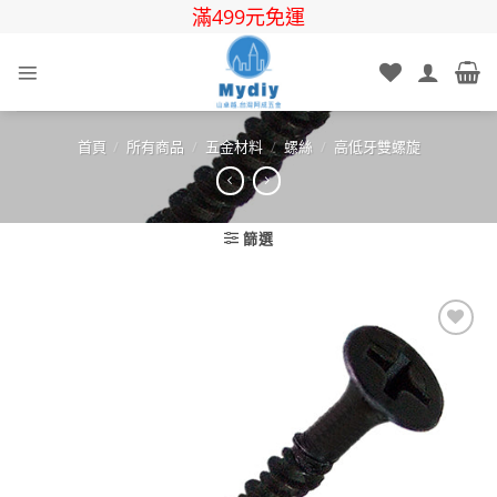
Skip
滿499元免運
to
content
首頁
/
所有商品
/
五金材料
/
螺絲
/
高低牙雙螺旋
篩選
Add to
wishlist