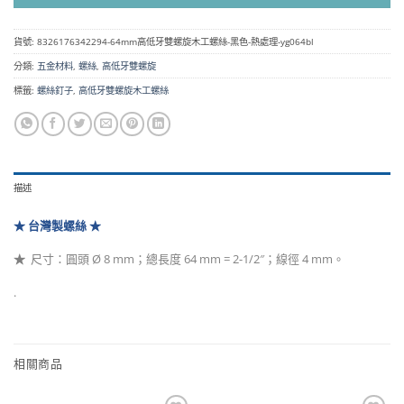
貨號:
8326176342294-64mm高低牙雙螺旋木工螺絲-黑色-熱處理-yg064bl
分類:
五金材料
,
螺絲
,
高低牙雙螺旋
標籤:
螺絲釘子
,
高低牙雙螺旋木工螺絲
描述
★ 台灣製
螺絲 ★
★
尺寸：圓頭 Ø 8 mm；總長度 64 mm = 2-1/2″
；線徑 4 mm。
.
相關商品