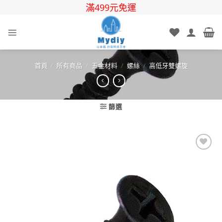
Skip
滿499元免運
to
content
首頁
/
所有商品
/
五金材料
/
螺絲
/
高低牙雙螺旋
篩選
Add to
wishlist