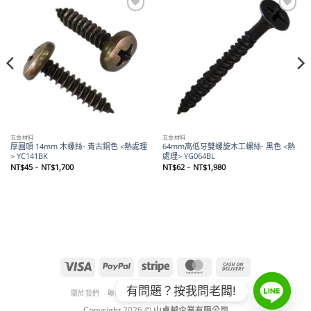
Add to
Add to
wishlist
wishlist
五金材料
五金材料
厚圓頭 14mm 木螺絲- 青古銅色 <熱處理
64mm高低牙雙螺旋木工螺絲- 黑色 <熱
> YC141BK
處理> YG064BL
價
價
NT$
45
–
NT$
1,700
NT$
62
–
NT$
1,980
格
格
範
範
圍：
圍：
NT$45
NT$62
到
到
NT$1,700
NT$1,980
Visa
PayPal
Stripe
MasterCard
Cash
On
有問題？按我問老闆!
Delivery
關於我們
聯絡我們
退款和退貨政策
隱私權政策
Copyright 2026 ©
山卓越企業有限公司