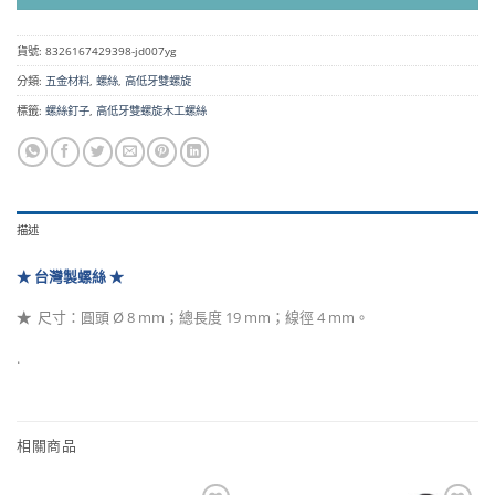
貨號:
8326167429398-jd007yg
分類:
五金材料
,
螺絲
,
高低牙雙螺旋
標籤:
螺絲釘子
,
高低牙雙螺旋木工螺絲
描述
★ 台灣製
螺絲 ★
★
尺寸：圓頭 Ø 8 mm；總長度 19 mm
；線徑 4 mm。
.
相關商品