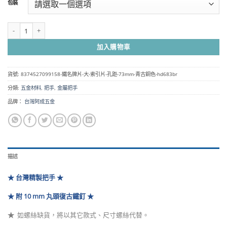
包裝
圍：
NT$40
到
鐵名牌片 大 索引片 孔距 73mm - 青古銅色 HD683BR 數量
NT$620
加入購物車
貨號:
8374527099158-鐵名牌片-大-索引片-孔距-73mm-青古銅色-hd683br
分類:
五金材料
,
把手
,
金屬把手
品牌：
台灣阿成五金
描述
★ 台灣精製把手 ★
★ 附 10 mm 丸頭復古鐵釘 ★
★
如螺絲缺貨，將以其它款式、尺寸螺絲代替
。