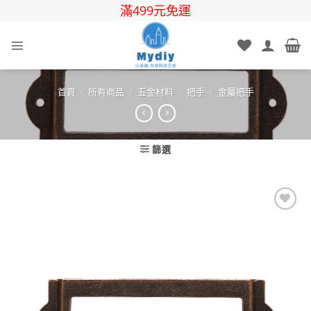
Skip
滿499元免運
to
content
首頁
/
所有商品
/
五金材料
/
把手
/
金屬把手
篩選
Add to
wishlist