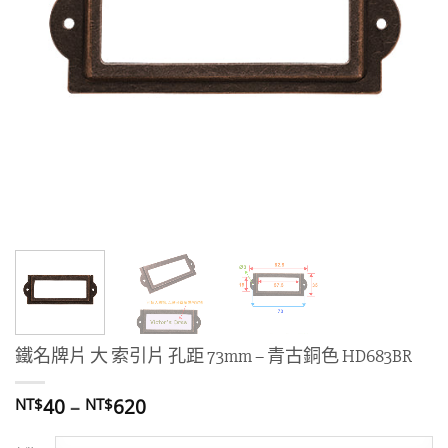
鐵名牌片 大 索引片 孔距 73mm – 青古銅色 HD683BR
價
40
–
620
NT$
NT$
格
範