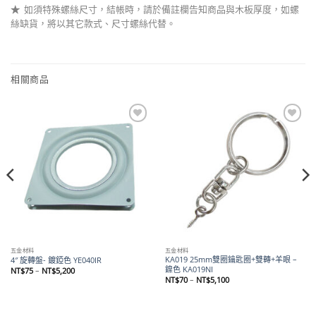
★
如須特殊螺絲尺寸，結帳時，請於備註欄告知商品與木板厚度，如螺
絲缺貨，將以其它款式、尺寸螺絲代替。
相關商品
Add to
Add to
wishlist
wishlist
五金材料
五金材料
KA019 25mm雙圈鑰匙圈+雙轉+羊眼 –
4″ 旋轉盤- 鍍錏色 YE040IR
鎳色 KA019NI
價
NT$
75
–
NT$
5,200
格
價
NT$
70
–
NT$
5,100
範
格
圍：
範
NT$75
圍：
到
NT$70