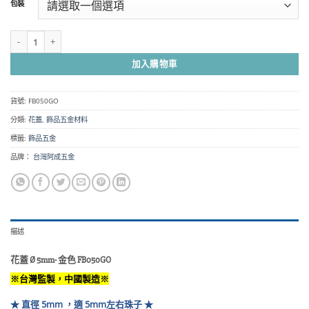
包裝
圍：
NT$40
到
花蓋 鐵製 Ø 5mm- 金色 FB050GO 數量
NT$180
加入購物車
貨號:
FB050GO
分類:
花蓋
,
飾品五金材料
標籤:
飾品五金
品牌：
台灣阿成五金
描述
花蓋 Ø 5mm- 金色 FB050GO
※台灣監製，中國製造※
★ 直徑 5mm ，適 5mm左右珠子 ★