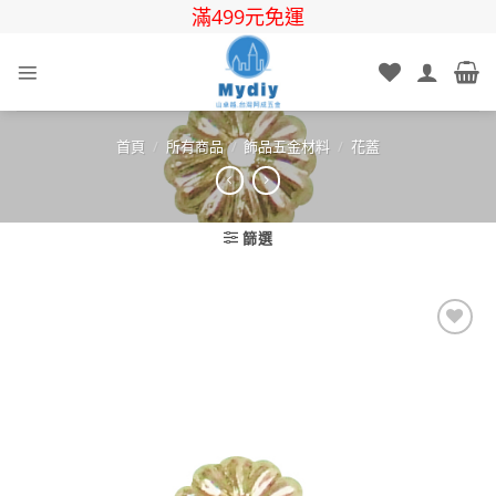
Skip
滿499元免運
to
content
首頁
/
所有商品
/
飾品五金材料
/
花蓋
篩選
Add to
wishlist