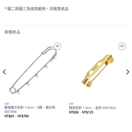
* 圖二與圖三為使用範例，非販售商品
相關商品
Add to
Add to
wishlist
wishlist
別針
別針
蘇格蘭大別針 7.6cm – 5圈 – 鎳白色
簡易別針 1.9cm – 金色 XX019GO
XX576NI
價
NT$
36
–
NT$
125
格
價
NT$
65
–
NT$
760
範
格
圍：
範
NT$36
圍：
到
NT$65
NT$125
到