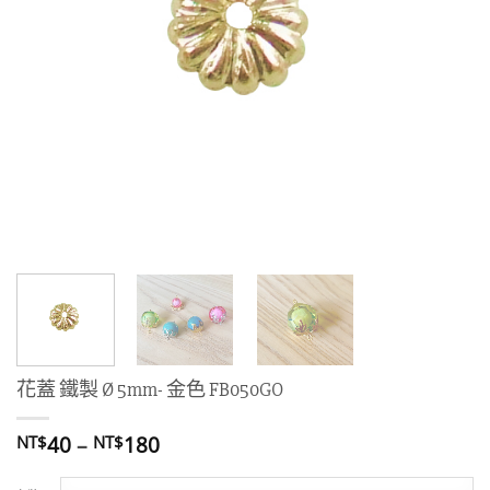
花蓋 鐵製 Ø 5mm- 金色 FB050GO
價
40
–
180
NT$
NT$
格
範