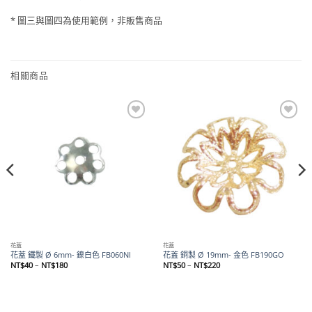
* 圖三與圖四為使用範例，非販售商品
相關商品
Add to
Add to
wishlist
wishlist
花蓋
花蓋
花蓋 鐵製 Ø 6mm- 鎳白色 FB060NI
花蓋 銅製 Ø 19mm- 金色 FB190GO
價
價
NT$
40
–
NT$
180
NT$
50
–
NT$
220
格
格
範
範
圍：
圍：
NT$40
NT$50
到
到
NT$180
NT$220