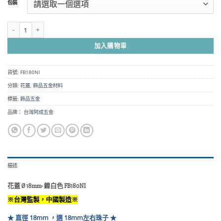
包裝
圍：
NT$45
到
花蓋 銅製 Ø 18mm- 鎳白色 FB180NI 數量
NT$200
加入購物車
貨號:
FB180NI
分類:
花蓋
,
飾品五金材料
標籤:
飾品五金
品牌：
台灣阿成五金
描述
花蓋 Ø 18mm- 鎳白色 FB180NI
※台灣監製，中國製造※
★ 直徑 18mm ，適 18mm左右珠子 ★