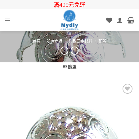
Skip
滿499元免運
to
content
首頁
/
所有商品
/
飾品五金材料
/
花蓋
篩選
Add to
wishlist