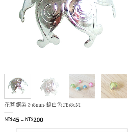
花蓋 銅製 Ø 18mm- 鎳白色 FB180NI
價
45
–
200
NT$
NT$
格
範