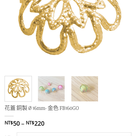
花蓋 銅製 Ø 16mm- 金色 FB160GO
價
50
–
220
NT$
NT$
格
範