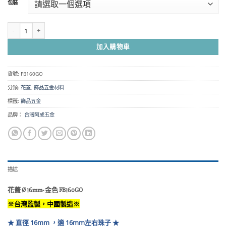
包裝
圍：
NT$50
到
花蓋 銅製 Ø 16mm- 金色 FB160GO 數量
NT$220
加入購物車
貨號:
FB160GO
分類:
花蓋
,
飾品五金材料
標籤:
飾品五金
品牌：
台灣阿成五金
描述
花蓋 Ø 16mm- 金色 FB160GO
※台灣監製，中國製造※
★ 直徑 16mm ，適 16mm左右珠子 ★