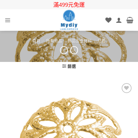
Skip
滿499元免運
to
content
首頁
/
所有商品
/
飾品五金材料
/
花蓋
篩選
Add to
wishlist