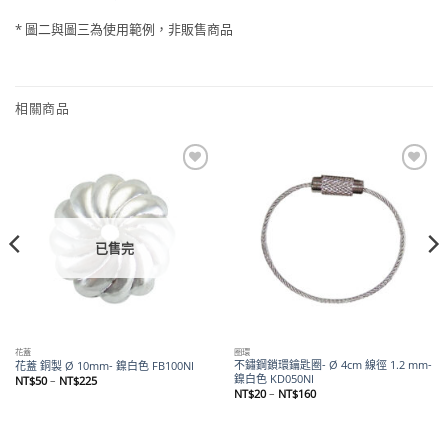
* 圖二與圖三為使用範例，非販售商品
相關商品
Add to
Add to
wishlist
wishlist
已售完
花蓋
圈環
不鏽鋼鎖環鑰匙圈- Ø 4cm 線徑 1.2 mm-
花蓋 銅製 Ø 10mm- 鎳白色 FB100NI
鎳白色 KD050NI
價
NT$
50
–
NT$
225
格
價
NT$
20
–
NT$
160
範
格
圍：
範
NT$50
圍：
到
NT$20
NT$225
到