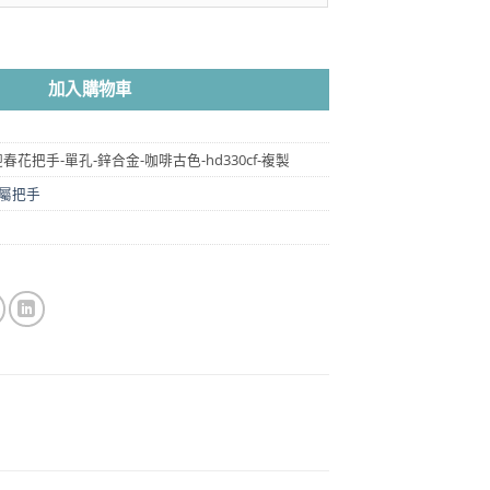
圍：
NT$45
咖啡古色 HD305CF 數量
到
NT$3,150
加入購物車
30-迎春花把手-單孔-鋅合金-咖啡古色-hd330cf-複製
屬把手