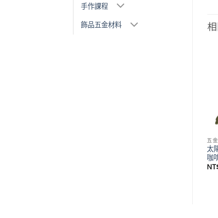
手作課程
飾品五金材料
相
Add to
Add to
wishlist
wishlist
五金材料
五金材料
五
銅
小提把 索引把手 孔距 50.5
四方型 大 鋅鑄把手 孔距 76
太陽
mm – 黑咖啡古色 HD657BL
mm – 黑咖啡古色 HD057BL
咖啡
價
價
NT$
50
–
NT$
3,650
NT$
80
–
NT$
5,750
NT
格
格
範
範
圍：
圍：
NT$50
NT$80
到
到
20
NT$3,650
NT$5,750