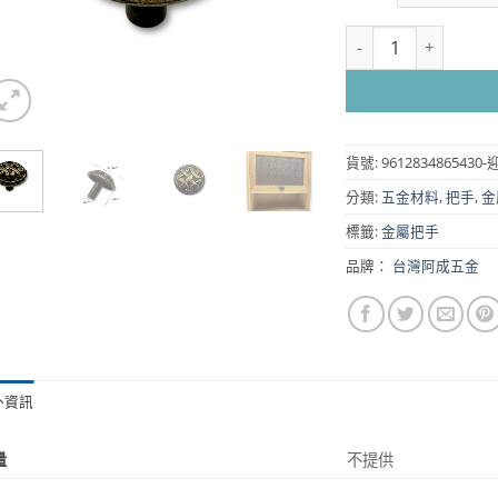
網格把手 單孔 鋅合金- 
貨號:
96128348654
分類:
五金材料
,
把手
,
金
標籤:
金屬把手
品牌：
台灣阿成五金
外資訊
量
不提供