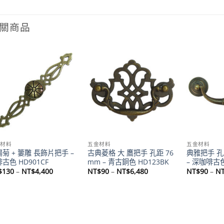
關商品
Add to
Add to
wishlist
wishlist
金材料
五金材料
五金材料
菊 + 簍雕 長飾片把手 –
古典菱格 大 鷹把手 孔距 76
典雅把手 孔距
古色 HD901CF
mm – 青古銅色 HD123BK
– 深咖啡古色
價
價
$
130
–
NT$
4,400
NT$
90
–
NT$
6,480
NT$
90
–
N
格
格
範
範
圍：
圍：
NT$130
NT$90
到
到
NT$4,400
NT$6,480