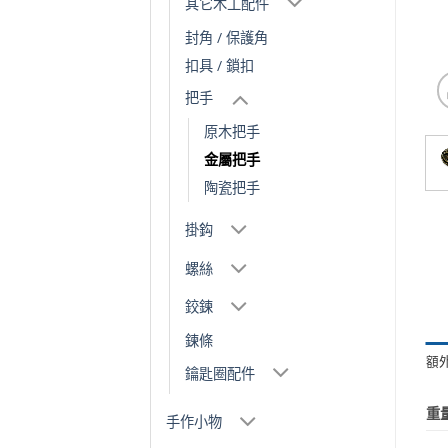
其它木工配件
封角 / 保護角
扣具 / 鎖扣
把手
原木把手
金屬把手
陶瓷把手
掛鈎
螺絲
鉸鍊
鍊條
額
鑰匙圈配件
重
手作小物