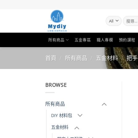
Skip
to
content
搜
尋
關
鍵
所有商品
五金專區
職人專欄
預約課程
字:
首頁
/
所有商品
/
五金材料
/
把手
BROWSE
所有商品
DIY 材料包
五金材料