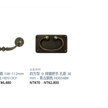
Add to
Add to
wishlist
wishlist
五金材料
 108~112mm
四方型 小 鋅鑄把手 孔距 38
 HD513CF
mm – 青古銅色 HD054BK
價
價
T$
6,480
NT$
70
–
NT$
2,800
格
格
範
範
圍：
圍：
NT$90
NT$70
到
到
NT$6,480
NT$2,800