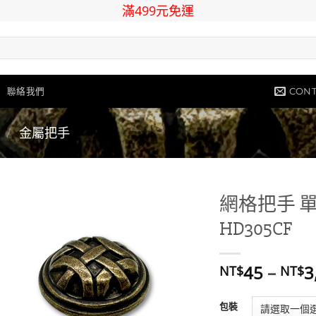
滿499元免運
CONT
聯絡我們
/
金屬把手
網格把手 單
HD305CF
Add to
wishlist
45
–
3
NT$
NT$
包裝