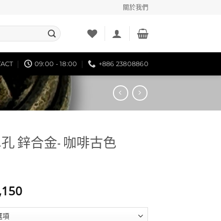
關於我們
ACT
09:00 - 18:00
+886 23808860
孔 鋅合金- 咖啡古色
價
,150
格
範