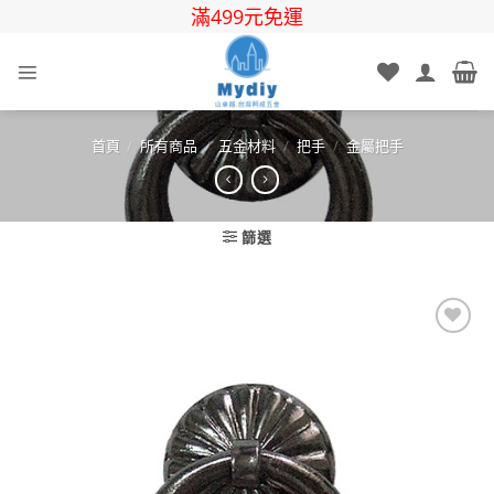
Skip
滿499元免運
to
content
首頁
/
所有商品
/
五金材料
/
把手
/
金屬把手
篩選
Add to
wishlist