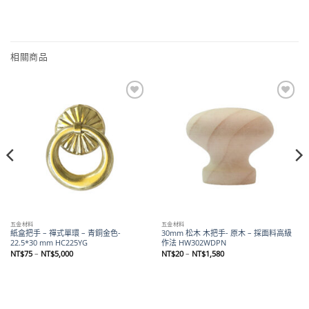
相關商品
Add to
Add to
wishlist
wishlist
五金材料
五金材料
紙盒把手 – 禪式單環 – 青銅金色-
30mm 松木 木把手- 原木 – 採面料高級
22.5*30 mm HC225YG
作法 HW302WDPN
價
價
NT$
75
–
NT$
5,000
NT$
20
–
NT$
1,580
格
格
範
範
圍：
圍：
NT$75
NT$20
到
到
NT$5,000
NT$1,580