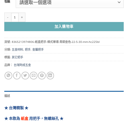
包裝
圍：
NT$75
到
紙盒把手 - 禪式單環 - 黑鎳色- 22.5*30 mm HC225BL 數量
NT$5,000
加入購物車
貨號:
8365213974806-紙盒把手-禪式單環-青銅金色-22-5-30-mm-hc225bl
分類:
五金材料
,
把手
,
金屬把手
標籤:
其它把手
品牌：
台灣阿成五金
描述
★ 台灣精製 ★
★ 本款為
紙盒
用把手，無螺絲孔 ★