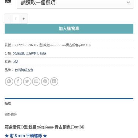
包裝
圍：
NT$50
到
箱盒活頁 D型 鉸鏈 26x36mm- 青古銅色 JD011BK 數量
NT$830
加入購物車
貨號:
8272298639638-d型-鉸鏈-26x36mm-青古銅色-jd011bk
分類:
D型鉸鏈
,
五金材料
,
鉸鍊
標籤:
D型
品牌：
台灣阿成五金
描述
額外資訊
箱盒活頁 D型 鉸鏈 26x36mm- 青古銅色 JD011BK
★ 附 8 mm 平頭螺絲 ★