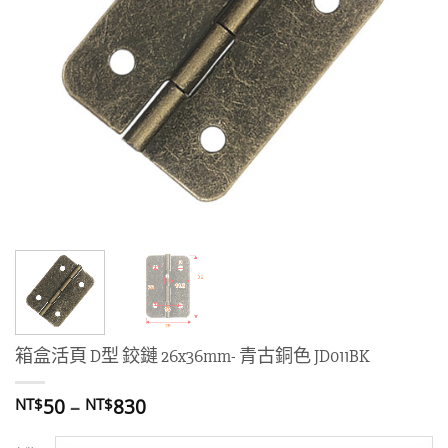
箱盒活頁 D型 鉸鏈 26x36mm- 青古銅色 JD011BK
價
50
–
830
NT$
NT$
格
範