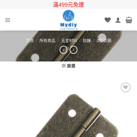
Skip
滿499元免運
to
content
首頁
/
所有商品
/
五金材料
/
鉸鍊
/
D型鉸鏈
篩選
Add to
wishlist