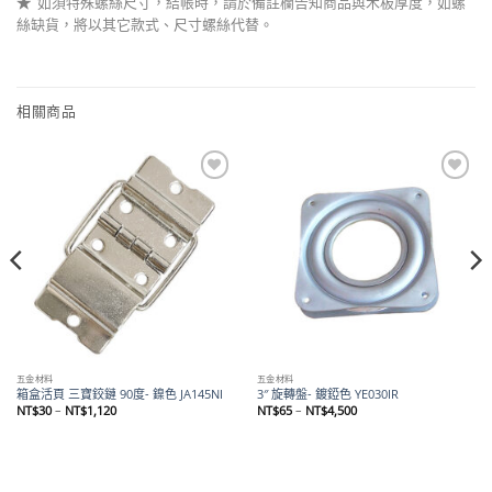
★
如須特殊螺絲尺寸，結帳時，請於備註欄告知商品與木板厚度，如螺
絲缺貨，將以其它款式、尺寸螺絲代替。
相關商品
Add to
Add to
wishlist
wishlist
五金材料
五金材料
箱盒活頁 三寶鉸鏈 90度- 鎳色 JA145NI
3″ 旋轉盤- 鍍錏色 YE030IR
價
價
NT$
30
–
NT$
1,120
NT$
65
–
NT$
4,500
格
格
範
範
圍：
圍：
NT$30
NT$65
到
到
NT$1,120
NT$4,500