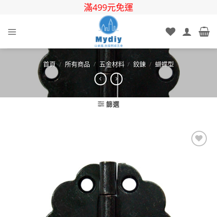
Skip
滿499元免運
to
content
首頁
/
所有商品
/
五金材料
/
鉸鍊
/
蝴蝶型
篩選
Add to
wishlist