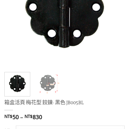
箱盒活頁 梅花型 鉸鍊- 黑色 JB005BL
價
50
–
830
NT$
NT$
格
範