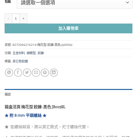
包裝
圍：
NT$50
到
箱盒活頁 梅花型 鉸鍊- 黑色 JB005BL 數量
NT$830
加入購物車
貨號:
8272066216214-梅花型-鉸鍊-黑色-jb005bl
分類:
五金材料
,
蝴蝶型
,
鉸鍊
標籤:
其它款鉸鏈
描述
箱盒活頁 梅花型 鉸鍊- 黑色 JB005BL
★ 附 8 mm 平頭螺絲 ★
★
如螺絲缺貨，將以其它款式、尺寸螺絲代替。