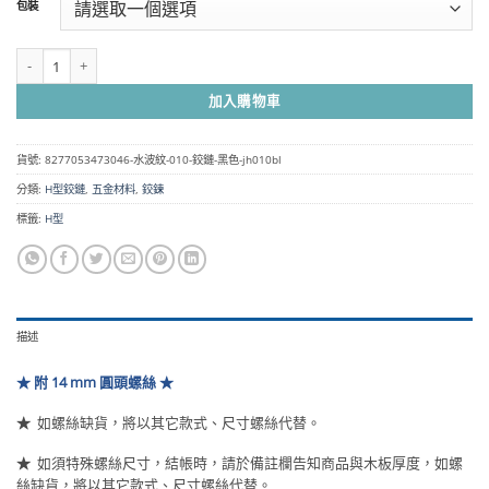
包裝
圍：
NT$150
到
水波紋 010 鉸鏈- 黑色 JH010BL 數量
NT$2,250
加入購物車
貨號:
8277053473046-水波紋-010-鉸鏈-黑色-jh010bl
分類:
H型鉸鏈
,
五金材料
,
鉸鍊
標籤:
H型
描述
★ 附 14 mm 圓頭螺絲 ★
★
如螺絲缺貨，將以其它款式、尺寸螺絲代替。
★
如須特殊螺絲尺寸，結帳時，請於備註欄告知商品與木板厚度，如螺
絲缺貨，將以其它款式、尺寸螺絲代替。