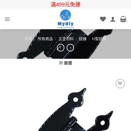
Skip
滿499元免運
to
content
首頁
/
所有商品
/
五金材料
/
鉸鍊
/
H型鉸鏈
篩選
Add to
wishlist