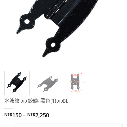
水波紋 010 鉸鏈- 黑色 JH010BL
價
150
–
2,250
NT$
NT$
格
範