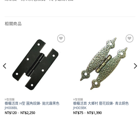
相關商品
Add to
Add to
wishlist
wishlist
H型鉸鏈
H型鉸鏈
櫥櫃活頁 H型 圓角鉸鍊- 拋光霧黑色
櫥櫃活頁 大鄉村 壓花鉸鍊- 青古銅色
JH008BL
JH003BK
價
價
NT$
120
–
NT$
2,250
NT$
75
–
NT$
1,390
格
格
範
範
圍：
圍：
NT$120
NT$75
到
到
NT$2,250
NT$1,390