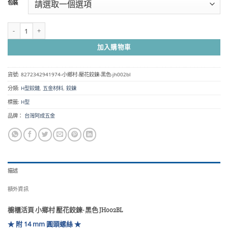
包裝
圍：
NT$65
到
櫥櫃活頁 小鄉村 壓花鉸鍊- 黑色 JH002BL 數量
NT$1,180
加入購物車
貨號:
8272342941974-小鄉村-壓花鉸鍊-黑色-jh002bl
分類:
H型鉸鏈
,
五金材料
,
鉸鍊
標籤:
H型
品牌：
台灣阿成五金
描述
額外資訊
櫥櫃活頁 小鄉村 壓花鉸鍊- 黑色 JH002BL
★ 附 14 mm 圓頭螺絲 ★