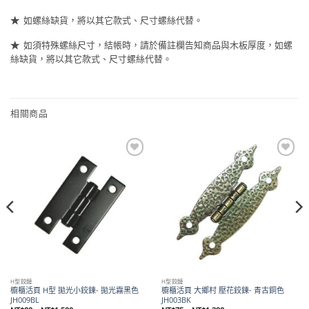
★
如螺絲缺貨，將以其它款式、尺寸螺絲代替。
★
如須特殊螺絲尺寸，結帳時，請於備註欄告知商品與木板厚度，如螺
絲缺貨，將以其它款式、尺寸螺絲代替。
相關商品
Add to
Add to
wishlist
wishlist
H型鉸鏈
H型鉸鏈
櫥櫃活頁 H型 拋光小鉸鍊- 拋光霧黑色
櫥櫃活頁 大鄉村 壓花鉸鍊- 青古銅色
JH009BL
JH003BK