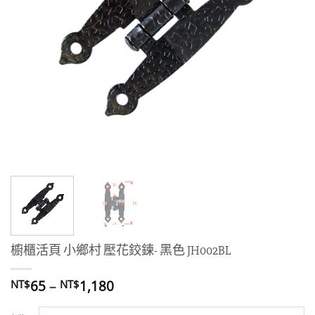
櫥櫃活頁 小鄉村 壓花鉸鍊- 黑色 JH002BL
價
65
–
1,180
NT$
NT$
格
範