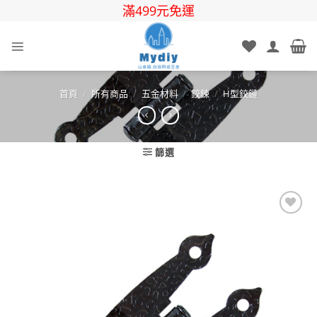
Skip
滿499元免運
to
content
首頁
/
所有商品
/
五金材料
/
鉸鍊
/
H型鉸鏈
篩選
Add to
wishlist