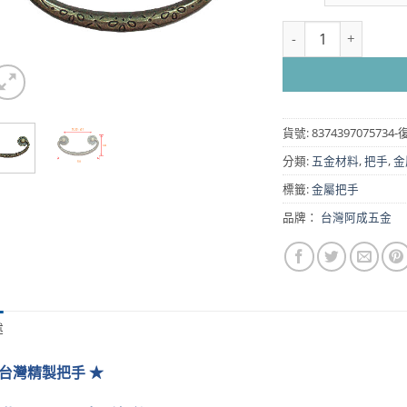
復古雕花把手 孔距 65 
貨號:
83743970757
分類:
五金材料
,
把手
,
金
標籤:
金屬把手
品牌：
台灣阿成五金
述
 台灣精製把手 ★