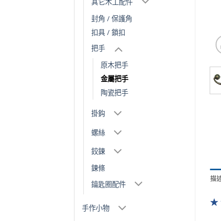
其它木工配件
封角 / 保護角
扣具 / 鎖扣
把手
原木把手
金屬把手
陶瓷把手
掛鈎
螺絲
鉸鍊
鍊條
描
鑰匙圈配件
★
手作小物