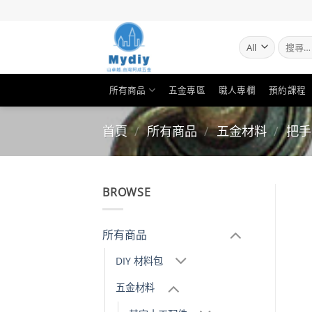
Skip
to
content
搜
尋
關
鍵
所有商品
五金專區
職人專欄
預約課程
字:
首頁
/
所有商品
/
五金材料
/
把手
BROWSE
所有商品
DIY 材料包
五金材料