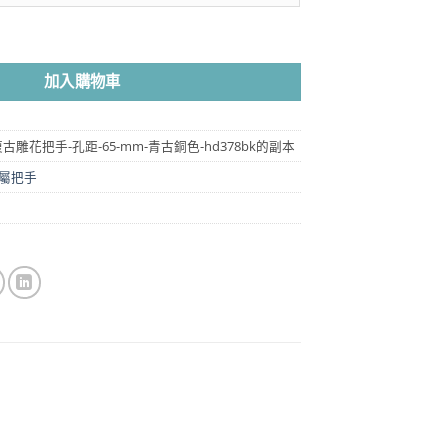
圍：
NT$55
mm - 青古銅色 HD501BK 數量
到
NT$3,980
加入購物車
34-復古雕花把手-孔距-65-mm-青古銅色-hd378bk的副本
屬把手