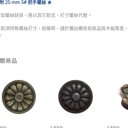
附 25 mm 5# 把手螺絲 ★
★
如螺絲缺貨，將以其它款式、尺寸螺絲代替
。
★
如須特殊螺絲尺寸，結帳時，請於備註欄告知商品與木板厚度
。
關商品
Add to
Add to
wishlist
wishlist
金材料
五金材料
五金材料