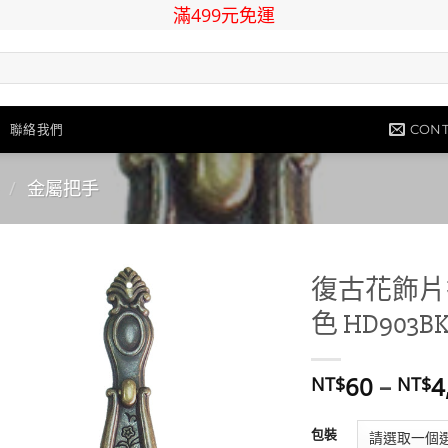
滿499元免運
CONT
聯絡我們
/
金屬把手
復古花飾片拉
色 HD903B
Add to
wishlist
60
–
4
NT$
NT$
包裝