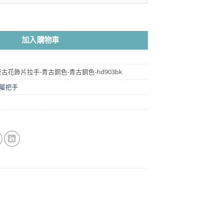
圍：
NT$60
色 - 青古銅色 HD903BK 數量
到
NT$4,320
加入購物車
58-復古花飾片拉手-青古銅色-青古銅色-hd903bk
屬把手