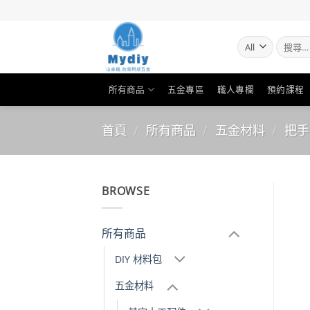
Skip
to
content
搜
尋
關
鍵
所有商品
五金專區
職人專欄
預約課程
字:
首頁
/
所有商品
/
五金材料
/
把手
BROWSE
所有商品
DIY 材料包
五金材料