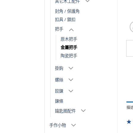
其它木工配件
封角 / 保護角
扣具 / 鎖扣
把手
原木把手
金屬把手
陶瓷把手
掛鈎
螺絲
鉸鍊
鍊條
描
鑰匙圈配件
★
手作小物