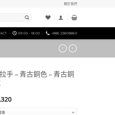
關於我們
ACT
09:00 - 18:00
+886 23808860
手 – 青古銅色 – 青古銅
K
價
,320
格
範