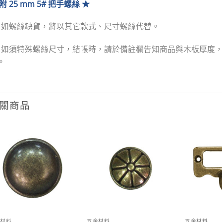
附 25 mm 5# 把手螺絲 ★
★
如螺絲缺貨，將以其它款式、尺寸螺絲代替
。
★
如須特殊螺絲尺寸，結帳時，請於備註欄告知商品與木板厚度
。
關商品
Add to
Add to
wishlist
wishlist
金材料
五金材料
五金材料