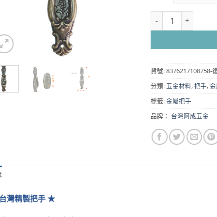
復古花飾片拉手 - 青古銅
貨號:
83762171087
分類:
五金材料
,
把手
,
金
標籤:
金屬把手
品牌：
台灣阿成五金
述
 台灣精製把手 ★