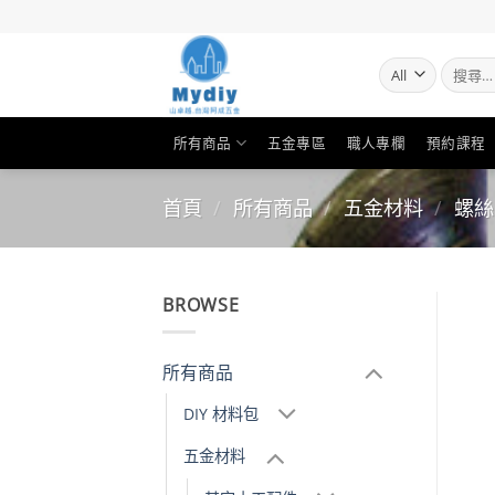
Skip
to
content
搜
尋
關
鍵
所有商品
五金專區
職人專欄
預約課程
字:
首頁
/
所有商品
/
五金材料
/
螺絲
BROWSE
所有商品
DIY 材料包
五金材料