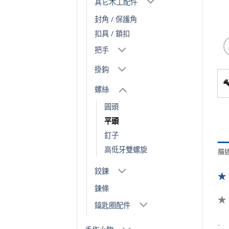
其它木工配件
封角 / 保護角
扣具 / 鎖扣
把手
掛鈎
螺絲
圓頭
平頭
釘子
高低牙雙螺旋
描
鉸鍊
★
鍊條
鑰匙圈配件
.