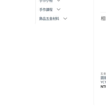
手作小物
手作課程
相
飾品五金材料
Add to
Add to
wishlist
wishlist
五金材料
五金材料
五
色
19mm高低牙雙螺旋木工螺
平頭 12mm 木螺絲- 黑色
圓頭
絲- 黑色 YG019BL
YF120BL
YC
價
價
NT$
35
–
NT$
1,160
NT$
35
–
NT$
1,300
NT
格
格
範
範
圍：
圍：
NT$35
NT$35
到
到