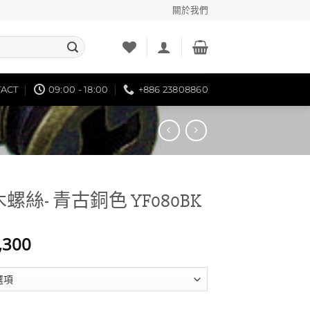
關於我們
ACT
09:00 - 18:00
+886 23808860
木螺絲- 青古銅色 YF080BK
價
,300
格
範
圍：
NT$35
古銅色 YF080BK 數量