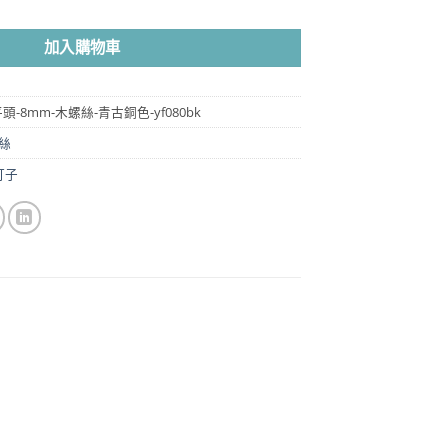
到
NT$1,300
加入購物車
2-平頭-8mm-木螺絲-青古銅色-yf080bk
絲
釘子