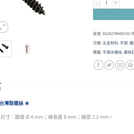
貨號:
832827860610
分類:
五金材料
,
平頭
,
螺
標籤:
平頭木螺絲
,
螺絲
述
 台灣製
螺絲 ★
★
尺寸
：圓頭 Ø 4 mm；總長度 8 mm
；線徑 2.2 mm
。