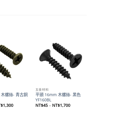
Add to
Add to
wishlist
wishlist
五金材料
 木螺絲- 青古銅
平頭 16mm 木螺絲- 黑色
K
YF160BL
價
價
T$
1,300
NT$
45
–
NT$
1,700
格
格
範
範
圍：
圍：
NT$35
NT$45
到
到