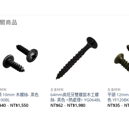
關商品
Add to
Add to
wishlist
wishlist
金材料
五金材料
五金材料
 10mm 木螺絲- 黑色
64mm高低牙雙螺旋木工螺
平頭 12mm
100BL
絲- 黑色 <熱處理> YG064BL
色 YF120B
價
價
$
40
–
NT$
1,550
NT$
62
–
NT$
1,980
NT$
35
–
N
格
格
範
範
圍：
圍：
NT$40
NT$62
到
到