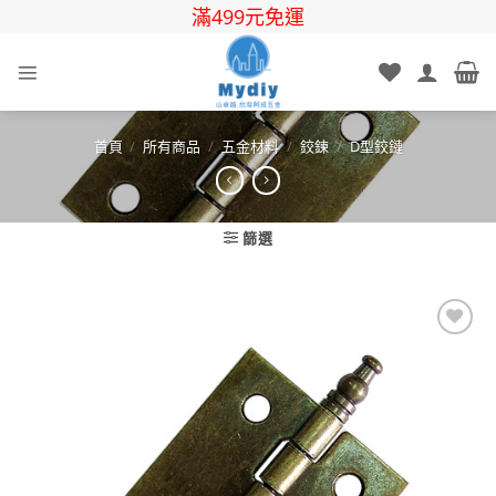
Skip
滿499元免運
to
content
首頁
/
所有商品
/
五金材料
/
鉸鍊
/
D型鉸鏈
篩選
Add to
wishlist