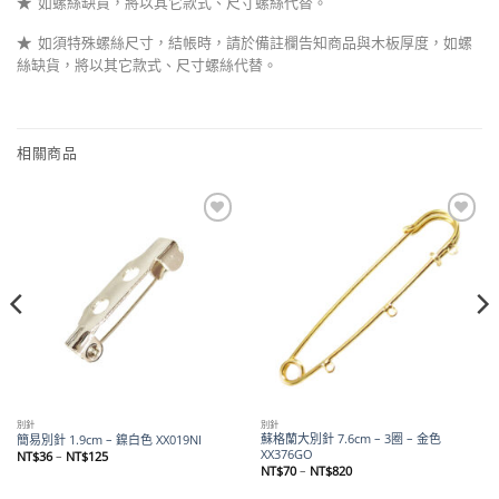
★
如螺絲缺貨，將以其它款式、尺寸螺絲代替。
★
如須特殊螺絲尺寸，結帳時，請於備註欄告知商品與木板厚度，如螺
絲缺貨，將以其它款式、尺寸螺絲代替。
相關商品
Add to
Add to
wishlist
wishlist
別針
別針
蘇格蘭大別針 7.6cm – 3圈 – 金色
簡易別針 1.9cm – 鎳白色 XX019NI
XX376GO
價
NT$
36
–
NT$
125
格
價
NT$
70
–
NT$
820
範
格
圍：
範