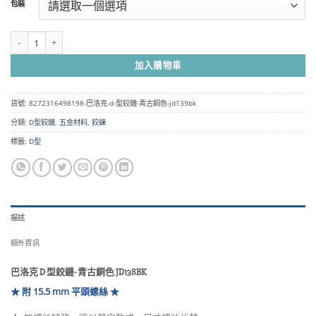
包裝
圍：
NT$60
到
巴洛克 D 型鉸鏈- 青古銅色 JD138BK 數量
NT$1,800
加入購物車
貨號:
8272316498198-巴洛克-d-型鉸鏈-青古銅色-jd139bk
分類:
D型鉸鏈
,
五金材料
,
鉸鍊
標籤:
D型
描述
額外資訊
巴洛克 D 型鉸鏈- 青古銅色 JD138BK
★ 附 15.5 mm 平頭螺絲 ★