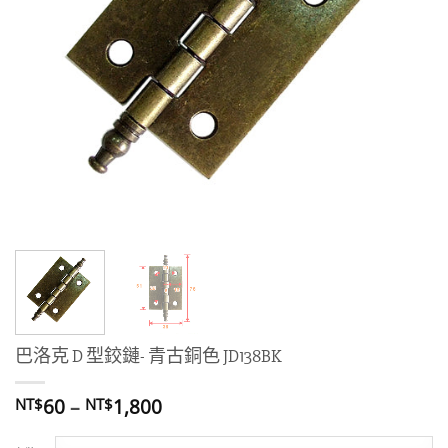
巴洛克 D 型鉸鏈- 青古銅色 JD138BK
價
60
–
1,800
NT$
NT$
格
範