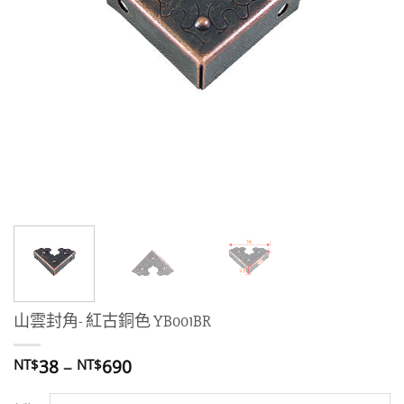
山雲封角- 紅古銅色 YB001BR
價
38
–
690
NT$
NT$
格
範