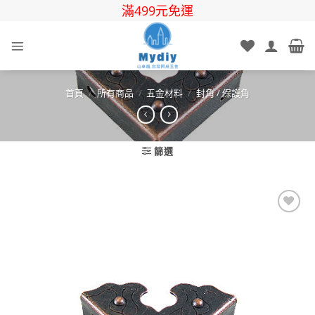
Skip
滿499元免運
to
content
首頁
/
所有商品
/
五金材料
/
封角 / 保護角
篩選
Add to
wishlist