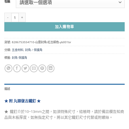
包裝
圍：
NT$38
到
山雲封角- 紅古銅色 YB001BR 數量
NT$690
加入購物車
貨號:
8286753554710-山雲封角-紅古銅色-yb001br
分類:
五金材料
,
封角 / 保護角
標籤:
封角 保護角
描述
★ 附 丸頭復古鐵釘 ★
★
鐵釘介於10~13mm之間，
如須特殊尺寸，結帳時，請於備註欄告知商
品與木板厚度，如無指定尺寸，將以其它鐵釘尺寸代替或附螺絲。