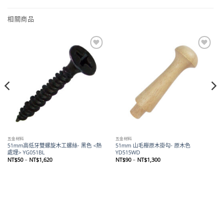
相關商品
Add to
Add to
wishlist
wishlist
五金材料
五金材料
51mm高低牙雙螺旋木工螺絲- 黑色 <熱
51mm 山毛櫸原木掛勾- 原木色
處理> YG051BL
YD515WD
價
價
NT$
50
–
NT$
1,620
NT$
90
–
NT$
1,300
格
格
範
範
圍：
圍：
NT$50
NT$90
到
到
NT$1,620
NT$1,300