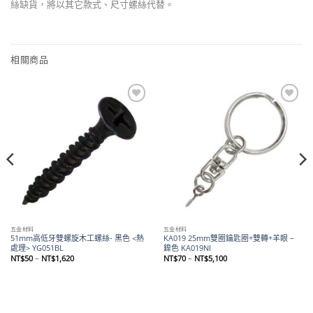
絲缺貨，將以其它款式、尺寸螺絲代替。
相關商品
Add to
Add to
wishlist
wishlist
五金材料
五金材料
51mm高低牙雙螺旋木工螺絲- 黑色 <熱
KA019 25mm雙圈鑰匙圈+雙轉+羊眼 –
處理> YG051BL
鎳色 KA019NI
價
價
NT$
50
–
NT$
1,620
NT$
70
–
NT$
5,100
格
格
範
範
圍：
圍：
NT$50
NT$70
到
到
NT$1,620
NT$5,100