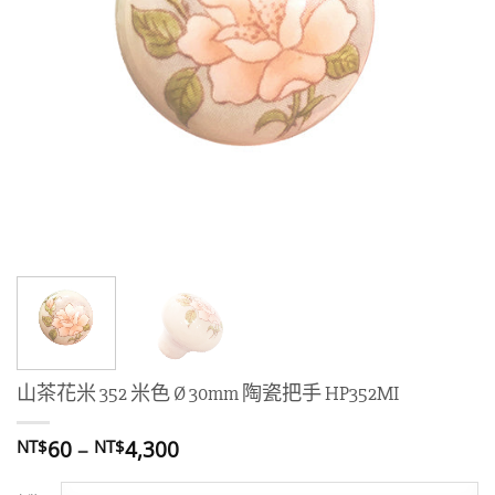
山茶花米 352 米色 Ø 30mm 陶瓷把手 HP352MI
價
60
–
4,300
NT$
NT$
格
範