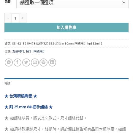
包裝
圍：
NT$60
到
山茶花米 352 米色 Ø 30mm 陶瓷把手 HP352MI 數量
NT$4,300
加入購物車
貨號:
8346215219478-山茶花米-352-米色-o-30mm-陶瓷把手-hp352mi-2
分類:
五金材料
,
把手
,
陶瓷把手
描述
★ 台灣精燒陶瓷 ★
★ 附 25 mm 8# 把手螺絲 ★
★
如螺絲缺貨，將以其它款式、尺寸螺絲代替
。
★
如須特殊螺絲尺寸，結帳時，請於備註欄告知商品與木板厚度，如螺