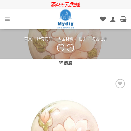
Skip
滿499元免運
to
content
首頁
/
所有商品
/
五金材料
/
把手
/
陶瓷把手
篩選
Add to
wishlist