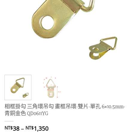
相框掛勾 三角環吊勾 畫框吊環-雙片-單孔 6×10.5mm-
青銅金色 QD0611YG
價
38
–
1,350
NT$
NT$
格