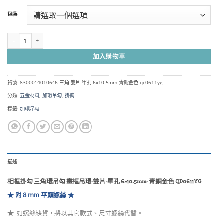
範
包裝
圍：
NT$38
到
相框掛勾 三角環吊勾 畫框吊環-雙片-單孔 6x10.5mm- 青銅金色 QD0611YG 數量
NT$1,350
加入購物車
貨號:
8300014010646-三角-雙片-單孔-6x10-5mm-青銅金色-qd0611yg
分類:
五金材料
,
加環吊勾
,
掛鈎
標籤:
加環吊勾
描述
相框掛勾 三角環吊勾 畫框吊環-雙片-單孔 6×10.5mm- 青銅金色 QD0611YG
★ 附 8 mm 平頭
螺絲
★
★
如螺絲缺貨，將以其它款式、尺寸螺絲代替。