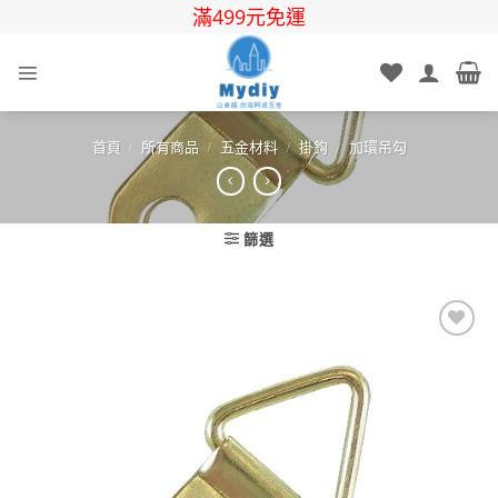
Skip
滿499元免運
to
content
首頁
/
所有商品
/
五金材料
/
掛鈎
/
加環吊勾
篩選
Add to
wishlist