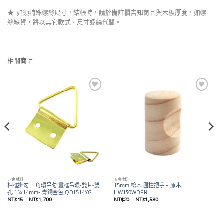
★
如須特殊螺絲尺寸，結帳時，請於備註欄告知商品與木板厚度，如螺
絲缺貨，將以其它款式、尺寸螺絲代替。
相關商品
Add to
Add to
wishlist
wishlist
五金材料
五金材料
相框掛勾 三角環吊勾 畫框吊環-雙片-雙
15mm 松木 圓柱把手 – 原木
孔 15x14mm- 青銅金色 QD1514YG
HW150WDPN
價
價
NT$
45
–
NT$
1,700
NT$
20
–
NT$
1,580
格
格
範
範
圍：
圍：