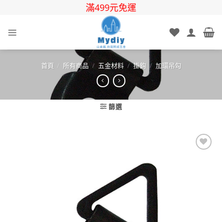
Skip
滿499元免運
to
content
首頁
/
所有商品
/
五金材料
/
掛鈎
/
加環吊勾
篩選
Add to
wishlist