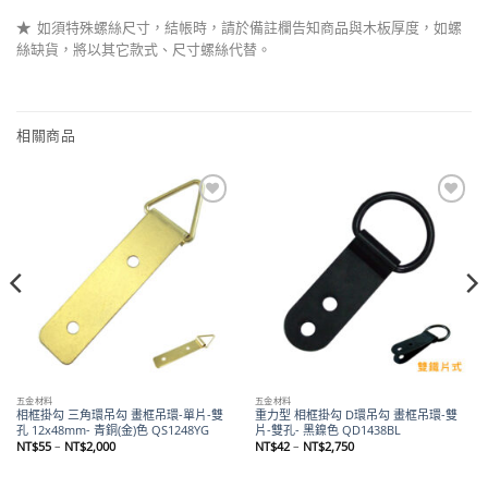
★
如須特殊螺絲尺寸，結帳時，請於備註欄告知商品與木板厚度，如螺
絲缺貨，將以其它款式、尺寸螺絲代替。
相關商品
Add to
Add to
wishlist
wishlist
五金材料
五金材料
相框掛勾 三角環吊勾 畫框吊環-單片-雙
重力型 相框掛勾 D環吊勾 畫框吊環-雙
孔 12x48mm- 青銅(金)色 QS1248YG
片-雙孔- 黑鎳色 QD1438BL
價
價
NT$
55
–
NT$
2,000
NT$
42
–
NT$
2,750
格
格
範
範
圍：
圍：