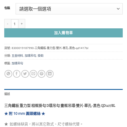
範
包裝
圍：
NT$45
到
三角鐵板 重力型 相框掛勾 D環吊勾 畫框吊環-雙片-單孔- 黑色 QD1417BL 數量
NT$1,700
加入購物車
貨號:
8300019187990-三角鐵板-重力型-雙片-單孔-黑色-qd1417bl
分類:
五金材料
,
加環吊勾
,
掛鈎
標籤:
加環吊勾
描述
三角鐵板 重力型 相框掛勾 D環吊勾 畫框吊環-雙片-單孔- 黑色 QD1417BL
★ 附 10 mm 圓頭
螺絲
★
★
如螺絲缺貨，將以其它款式、尺寸螺絲代替。