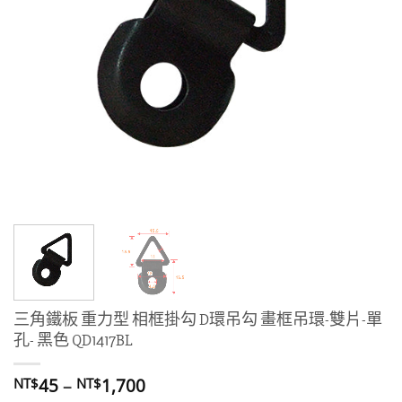
三角鐵板 重力型 相框掛勾 D環吊勾 畫框吊環-雙片-單
孔- 黑色 QD1417BL
價
45
–
1,700
NT$
NT$
格