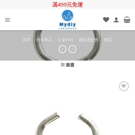
Skip
滿499元免運
to
content
首頁
/
所有商品
/
五金材料
/
鑰匙圈配件
/
圈環
篩選
Add to
wishlist