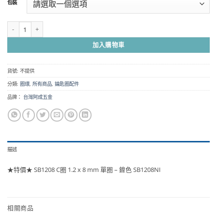
包裝
圍：
NT$17
到
★特價★ SB1208 C圈 1.2 x 8 mm 單圈 - 鎳色 SB1208NI 數量
NT$660
加入購物車
貨號:
不提供
分類:
圈環
,
所有商品
,
鑰匙圈配件
品牌：
台灣阿成五金
描述
★特價★ SB1208 C圈 1.2 x 8 mm 單圈 – 鎳色 SB1208NI
相關商品