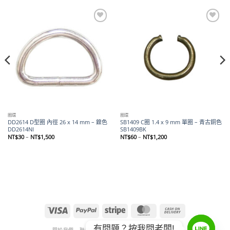
Add to
Add to
wishlist
wishlist
圈環
圈環
DD2614 D型圈 內徑 26 x 14 mm – 鎳色
SB1409 C圈 1.4 x 9 mm 單圈 – 青古銅色
DD2614NI
SB1409BK
價
價
NT$
30
–
NT$
1,500
NT$
60
–
NT$
1,200
格
格
範
範
圍：
圍：
NT$30
NT$60
到
到
NT$1,500
NT$1,200
Visa
PayPal
Stripe
MasterCard
Cash
On
有問題？按我問老闆!
Delivery
關於我們
聯絡我們
退款和退貨政策
隱私權政策