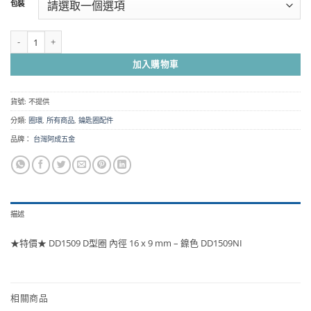
包裝
圍：
NT$20
到
★特價★ DD1509 D型圈 內徑 16 x 9 mm - 鎳色 DD1509NI 數量
NT$1,200
加入購物車
貨號:
不提供
分類:
圈環
,
所有商品
,
鑰匙圈配件
品牌：
台灣阿成五金
描述
★特價★ DD1509 D型圈 內徑 16 x 9 mm – 鎳色 DD1509NI
相關商品