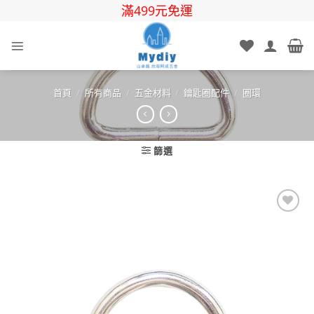
Skip
滿499元免運
to
content
首頁
/
所有商品
/
五金材料
/
鑰匙圈配件
/
圈環
篩選
Add to
wishlist