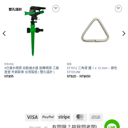
Add to
Add to
wishlist
wishlist
所有商品
圈環
4分灑水噴頭 自動灑水器 旋轉噴頭 工廠
ST1012 三角環 鐵 1 x 12 mm – 鎳色
直營 外銷歐美 台灣製造 ( 雙孔插針 )
ST1012NI
價
NT$
95
NT$
20
–
NT$
650
格
範
圍：
NT$20
到
NT$650
Visa
PayPal
Stripe
MasterCard
Cash
On
有問題？按我問老闆!
Delivery
關於我們
聯絡我們
退款和退貨政策
隱私權政策