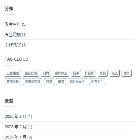
手
課
系
程
列〉
推
分類
中
薦
體
驗
心
得〉
五金材料
(5)
中
五金電鍍
(1)
手作教室
(1)
TAG CLOUD
五金電鍍
壓花鉸鏈
封角
手作教室
把手
折疊腳
掛鈎
花蓋
螺絲
表面處理
裝飾型鉸鍊
鉸鍊
鎖扣
鑰匙圈配件
陶瓷把手
彙整
2026 年 3 月
(1)
2026 年 2 月
(1)
2026 年 1 月
(5)