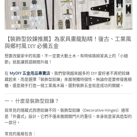
【裝飾型鉸鍊推薦】為家具畫龍點睛！復古、工業風
與鄉村風 DIY 必備五金
想要改變家中的氛圍，不一定要大動土木，有時候換掉家具上的「小細
節」就能讓質感瞬間升級！
在
MyDIY 五金用品專賣店
，我們發現越來越多的 DIY 愛好者不再把鉸鍊
藏起來，而是選擇「裝飾型鉸鍊」來展現獨特個性。無論你是要修復舊櫥
櫃，還是親手打造一個工業風木箱，選對裝飾五金就是成功的關鍵。
一、 什麼是裝飾型鉸鍊？
與常見的隱藏式西德鉸鍊不同，裝飾型鉸鍊（Decorative Hinges）通常
是「外露式」設計。它們不僅承擔開關門片的重任，本身就是家具造型的
一部分。
常見的風格包含：