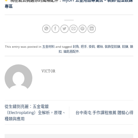
專區
This entry was posted in
五金材料
and tagged
封角
,
把手
,
掛鈎
,
螺絲
,
裝飾型鉸鍊
,
鉸鍊
,
鎖
扣
,
鑰匙圈配件
.
VICTOR
從生鏽到亮麗：五金電鍍
（Electroplating）全解析，原理、
台中南屯 手作課程推薦 體驗心得
種類與應用