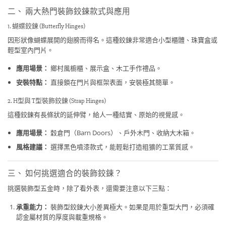
二、 兩大熱門裝飾鉸鍊款式與應用
1. 蝴蝶鉸鍊 (Butterfly Hinges)
因形狀像蝴蝶展開的翅膀而得名。這種鉸鍊非常適合小型櫃體、珠寶盒或
輕型室內門片。
應用場景：
鄉村風櫥櫃、展示盒、木工手作禮品。
安裝特點：
直接鎖在門片與框架表面，安裝極其簡單。
2. H型與 T型裝飾鉸鍊 (Strap Hinges)
這種鉸鍊有長條狀的延伸臂，給人一種結實、原始的視覺感。
應用場景：
穀倉門（Barn Doors）、戶外木門、收納大木箱。
風格建議：
選擇黑色噴漆款式，能輕鬆打造粗獷的工業質感。
三、 如何挑選適合的裝飾鉸鍊？
挑選裝飾型五金時，除了看外表，還需要注意以下三點：
承重能力：
裝飾型鉸鍊大小差異極大。如果是用於重型大門，必須確
認金屬材質的厚度與載重規格。