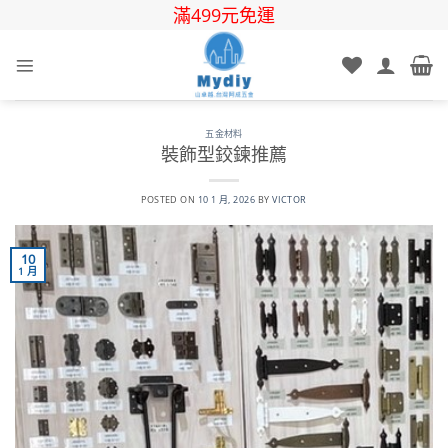
Skip
滿499元免運
to
content
五金材料
裝飾型鉸鍊推薦
POSTED ON
10 1 月, 2026
BY
VICTOR
10
1 月