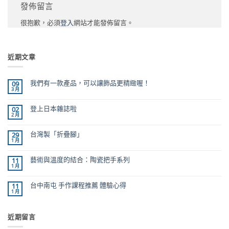
發佈留言
很抱歉，必須
登入
網站才能發佈留言。
近期文章
我們有一款產品，可以讓飾品更精緻喔！
09
3 月
在
尚
〈我
無
們
留
有
言
登上日本雜誌啦
02
一
2 月
款
在
尚
產
〈登
無
品，
上
留
可
日
言
台灣製「折疊腳」
29
以
本
1 月
讓
雜
在
尚
飾
誌
〈台
無
品
啦〉
灣
留
更
中
製
言
藝術與溫度的結合：陶瓷把手系列
11
精
「折
1 月
緻
疊
在
尚
喔！〉
腳」〉
〈藝
無
中
中
術
留
與
言
台中南屯 手作課程推薦 體驗心得
11
溫
1 月
度
在
尚
的
〈台
無
結
中
留
合：
南
言
陶
屯
近期留言
瓷
手
把
作