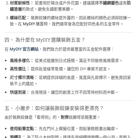
材質耐候性：
若要用於陽台或戶外花園，建議選擇
不鏽鋼鍍色
或有
防
鏽塗層
的款式，避免生鏽影響美觀。
螺絲匹配：
裝飾鉸鍊的螺絲是外露的，因此螺絲的顏色必須與鉸鍊一
致。在
MyDIY
購置時，我們通常會為您配好同色系的五金零件。
四、 為什麼在 MyDIY 選購裝飾五金？
在
MyDIY 官方網站
，我們致力於提供最豐富的五金配件選擇：
風格多樣化：
從美式粗獷到日式極簡，滿足不同裝修風格需求。
高性價比：
提供批發級零售價，讓您的 DIY 專案不超支。
尺寸標示清晰：
官網提供詳細的長度、寬度與孔距標示，避免買回家
裝不上的尷尬。
快速到貨：
台灣現貨，讓您的創意工作不因等待材料而中斷。
五、 小撇步：如何讓裝飾鉸鍊安裝得更漂亮？
由於裝飾鉸鍊是「看得到」的，
對齊
就顯得至關重要。
使用鉛筆定點：
先在門片上模擬位置，用鉛筆輕輕畫出輪廓。
預鑽孔：
為了防止木材裂開，建議先用細鑽頭預鑽一個小洞，再鎖入