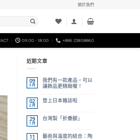
關於我們
ACT
09:00 - 18:00
+886 23808860
近期文章
我們有一款產品，可以
09
3 月
讓飾品更精緻喔！
在
尚
〈我
無
登上日本雜誌啦
02
們
留
有
言
2 月
在
尚
一
〈登
無
款
上
留
產
台灣製「折疊腳」
29
日
言
品，
1 月
本
在
可
尚
雜
〈台
以
無
誌
灣
讓
留
藝術與溫度的結合：陶
啦〉
11
製
飾
言
中