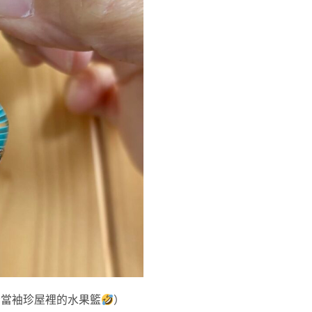
合當袖珍屋裡的水果籃
）