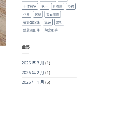
手作教室
把手
折疊腳
掛鈎
花蓋
螺絲
表面處理
裝飾型鉸鍊
鉸鍊
鎖扣
鑰匙圈配件
陶瓷把手
彙整
2026 年 3 月
(1)
2026 年 2 月
(1)
2026 年 1 月
(5)