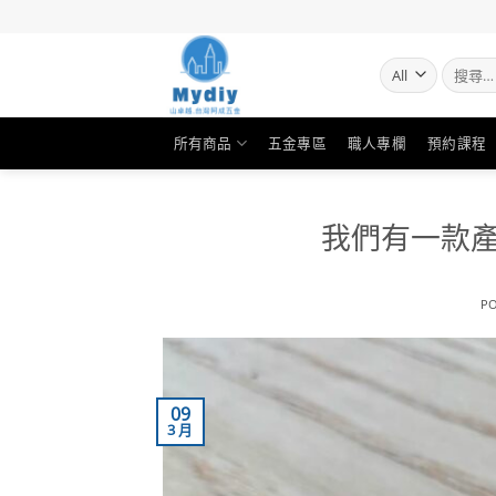
Skip
to
content
搜
尋
關
鍵
所有商品
五金專區
職人專欄
預約課程
字:
我們有一款
P
09
3 月