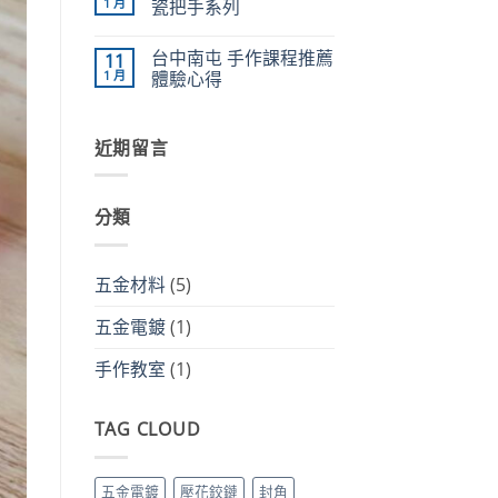
1 月
「折
瓷把手系列
品
疊
更
在
尚
腳」〉
精
〈藝
無
中
緻
台中南屯 手作課程推薦
11
術
留
喔！〉
與
言
1 月
體驗心得
中
溫
度
在
尚
的
〈台
無
結
中
留
近期留言
合：
南
言
陶
屯
瓷
手
把
作
手
課
分類
系
程
列〉
推
中
薦
體
驗
五金材料
(5)
心
得〉
中
五金電鍍
(1)
手作教室
(1)
TAG CLOUD
五金電鍍
壓花鉸鏈
封角